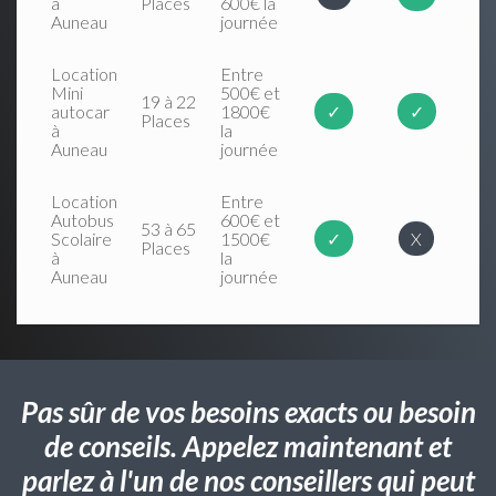
à
Places
600€ la
Auneau
journée
Location
Entre
Mini
500€ et
19 à 22
autocar
1800€
✓
✓
Places
à
la
Auneau
journée
Location
Entre
Autobus
600€ et
53 à 65
Scolaire
1500€
✓
X
Places
à
la
Auneau
journée
Pas sûr de vos besoins exacts ou besoin
de conseils. Appelez maintenant et
parlez à l'un de nos conseillers qui peut