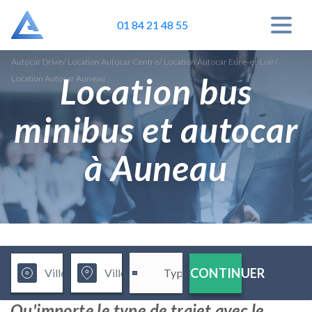
01 84 21 48 55
Autocar Drive
/
Location Autocar Centre
/
Location Autocar Eure-et-Loir
/
Location bus
Location Autocar Auneau
minibus et autocar
à Auneau
CONTINUER
Qu'importe le type de trajet avec le