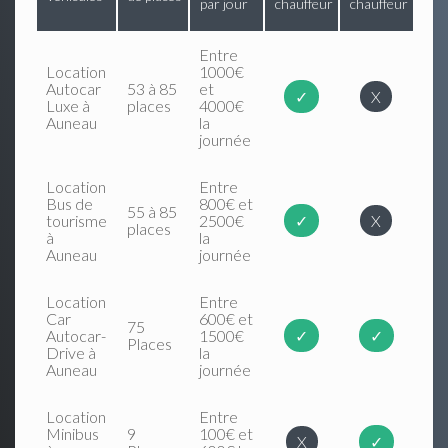
par jour
chauffeur
chauffeur
Entre
Location
1000€
Autocar
53 à 85
et
✓
X
Luxe à
places
4000€
Auneau
la
journée
Location
Entre
Bus de
800€ et
55 à 85
tourisme
2500€
✓
X
places
à
la
Auneau
journée
Location
Entre
Car
600€ et
75
Autocar-
1500€
✓
✓
Places
Drive à
la
Auneau
journée
Location
Entre
Minibus
9
100€ et
X
✓