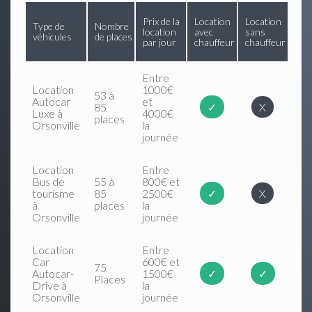
Prix de la
Location
Location
Type de
Nombre
location
avec
sans
véhicules
de places
par jour
chauffeur
chauffeur
Entre
Location
1000€
53 à
Autocar
et
85
✓
X
Luxe à
4000€
places
Orsonville
la
journée
Location
Entre
Bus de
55 à
800€ et
tourisme
85
2500€
✓
X
à
places
la
Orsonville
journée
Location
Entre
Car
600€ et
75
Autocar-
1500€
✓
✓
Places
Drive à
la
Orsonville
journée