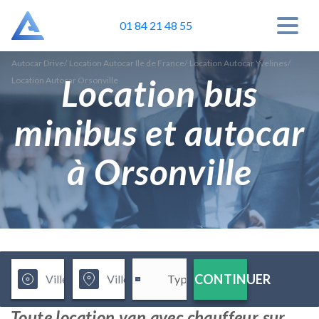
01 84 21 48 55
Autocar Drive
/
Location Autocar Ile de France
/
Location Autocar Yvelines
/
Location bus
Location Autocar Orsonville
minibus et autocar
à Orsonville
CONTINUER
Toute location van avec chauffeur sur