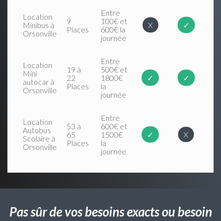
Entre
Location
9
100€ et
Minibus à
X
✓
Places
600€ la
Orsonville
journée
Entre
Location
19 à
500€ et
Mini
22
1800€
✓
✓
autocar à
Places
la
Orsonville
journée
Entre
Location
53 à
600€ et
Autobus
65
1500€
✓
X
Scolaire à
Places
la
Orsonville
journée
Pas sûr de vos besoins exacts ou besoin