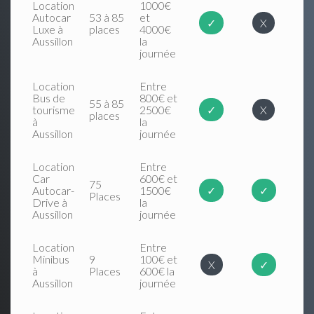
Location
1000€
Autocar
53 à 85
et
✓
X
Luxe à
places
4000€
Aussillon
la
journée
Location
Entre
Bus de
800€ et
55 à 85
tourisme
2500€
✓
X
places
à
la
Aussillon
journée
Location
Entre
Car
600€ et
75
Autocar-
1500€
✓
✓
Places
Drive à
la
Aussillon
journée
Location
Entre
Minibus
9
100€ et
X
✓
à
Places
600€ la
Aussillon
journée