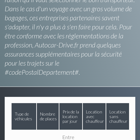
Dans le cas d'un voyage avec un gros volume de
bagages, ces entreprises partenaires savent
s'adapter, il n'y a plus à s'en faire pour cela. Pour
être conforme avec les réglementations de la
profession, Autocar-Drive.fr prend quelques
assurances supplémentaires pour la sécurité
pour les trajets sur le
#codePostalDepartement#.
Prix de la
Location
Location
Type de
Nombre
location
avec
sans
véhicules
de places
par jour
chauffeur
chauffeur
Entre