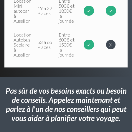
Location
Entre
Mini
500€ et
19 à 22
autocar
1800€
✓
✓
Places
à
la
Aussillon
journée
Location
Entre
Autobus
600€ et
53 à 65
Scolaire
1500€
✓
X
Places
à
la
Aussillon
journée
Pas sûr de vos besoins exacts ou besoin
de conseils. Appelez maintenant et
parlez à l'un de nos conseillers qui peut
vous aider à planifier votre voyage.