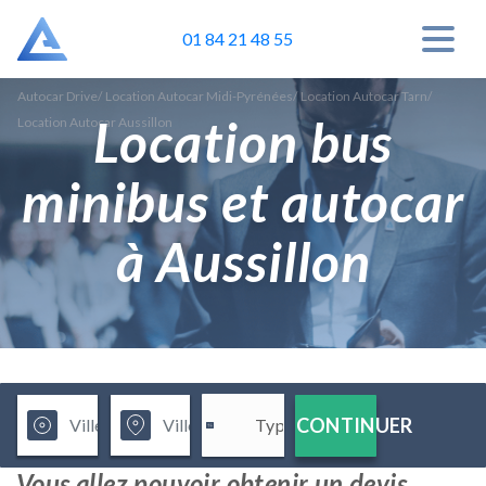
01 84 21 48 55
Autocar Drive
/
Location Autocar Midi-Pyrénées
/
Location Autocar Tarn
/
Location bus
Location Autocar Aussillon
minibus et autocar
à Aussillon
CONTINUER
Vous allez pouvoir obtenir un devis