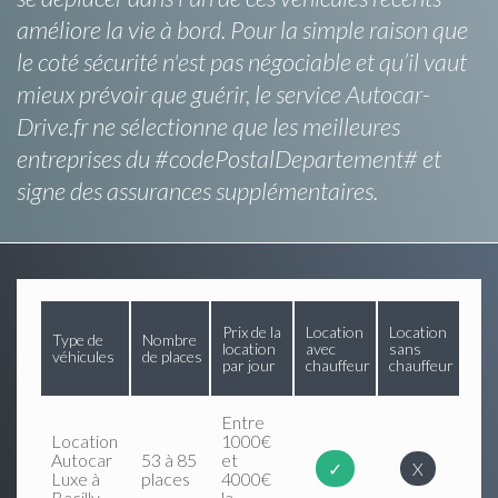
améliore la vie à bord. Pour la simple raison que
le coté sécurité n'est pas négociable et qu’il vaut
mieux prévoir que guérir, le service Autocar-
Drive.fr ne sélectionne que les meilleures
entreprises du #codePostalDepartement# et
signe des assurances supplémentaires.
Prix de la
Location
Location
Type de
Nombre
location
avec
sans
véhicules
de places
par jour
chauffeur
chauffeur
Entre
Location
1000€
Autocar
53 à 85
et
✓
X
Luxe à
places
4000€
Bacilly
la