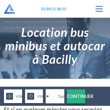
01 84 21 48 55
Autocar Drive
/
Location Autocar Basse Normandie
/
Location bus
Location Autocar Manche
/
Location Autocar Bacilly
minibus et autocar
à Bacilly
CONTINUER
Et si en quelques minutes vous receviez