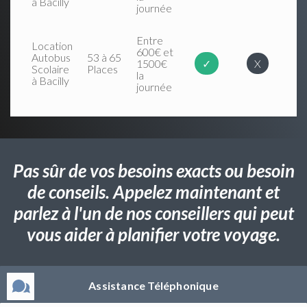
à Bacilly
journée
Entre
Location
600€ et
Autobus
53 à 65
1500€
✓
X
Scolaire
Places
la
à Bacilly
journée
Pas sûr de vos besoins exacts ou besoin
de conseils. Appelez maintenant et
parlez à l'un de nos conseillers qui peut
vous aider à planifier votre voyage.
Assistance Téléphonique