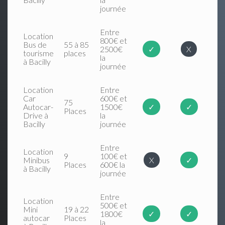
journée
Entre
Location
800€ et
Bus de
55 à 85
2500€
✓
X
tourisme
places
la
à Bacilly
journée
Location
Entre
Car
600€ et
75
Autocar-
1500€
✓
✓
Places
Drive à
la
Bacilly
journée
Entre
Location
9
100€ et
Minibus
X
✓
Places
600€ la
à Bacilly
journée
Entre
Location
500€ et
Mini
19 à 22
1800€
✓
✓
autocar
Places
la