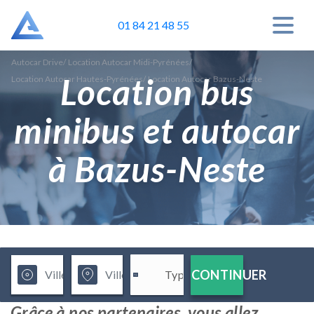
01 84 21 48 55
Autocar Drive
/
Location Autocar Midi-Pyrénées
/
Location bus
Location Autocar Hautes-Pyrénées
/
Location Autocar Bazus-Neste
minibus et autocar
à Bazus-Neste
CONTINUER
Grâce à nos partenaires, vous allez