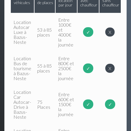
location
avec
sans
véhicules
de places
par jour
chauffeur
chauffeur
Entre
Location
1000€
Autocar
53 à 85
et
Luxe à
✓
X
places
4000€
Bazus-
la
Neste
journée
Location
Entre
Bus de
800€ et
55 à 85
tourisme
2500€
✓
X
places
à Bazus-
la
Neste
journée
Location
Entre
Car
600€ et
Autocar-
75
1500€
✓
✓
Drive à
Places
la
Bazus-
journée
Neste
Location
Entre