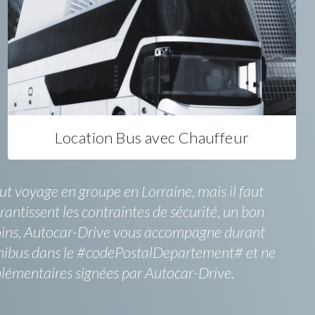
Location Bus avec Chauffeur
ut voyage en groupe en Lorraine, mais il faut
rantissent les contraintes de sécurité, un bon
esoins, Autocar-Drive vous accompagne durant
 minibus dans le #codePostalDepartement# et ne
pplémentaires signées par Autocar-Drive.