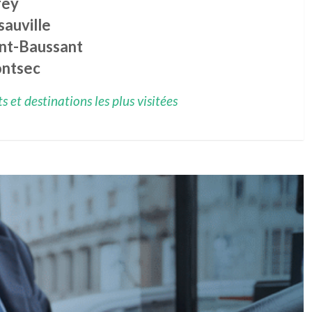
rey
sauville
int-Baussant
ntsec
 et destinations les plus visitées