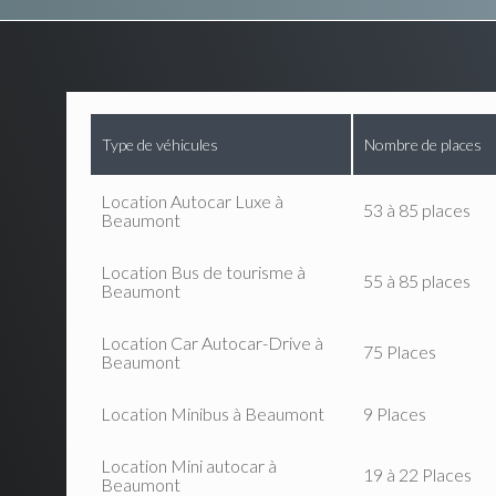
Type de véhicules
Nombre de places
Location Autocar Luxe à
53 à 85 places
Beaumont
Location Bus de tourisme à
55 à 85 places
Beaumont
Location Car Autocar-Drive à
75 Places
Beaumont
Location Minibus à Beaumont
9 Places
Location Mini autocar à
19 à 22 Places
Beaumont