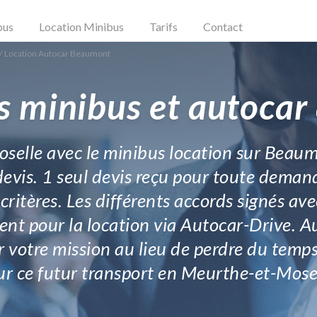
bus
Location Minibus
Tarifs
Contact
/
Location Autocar Beaumont
s minibus et autoca
selle avec le minibus location sur Beaumon
devis. 1 seul devis reçu pour toute demand
ritères. Les différents accords signés av
nt pour la location via Autocar-Drive. A
votre mission au lieu de perdre du temps 
ur ce futur transport en Meurthe-et-Mosel