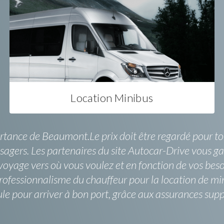
Location Minibus
artance de Beaumont.Le prix doit être regardé pour to
assagers. Les partenaires du site Autocar-Drive vous ga
e voyage vers où vous voulez et en fonction de vos b
u professionnalisme du chauffeur pour la location de
cule pour arriver à bon port, grâce aux assurances su