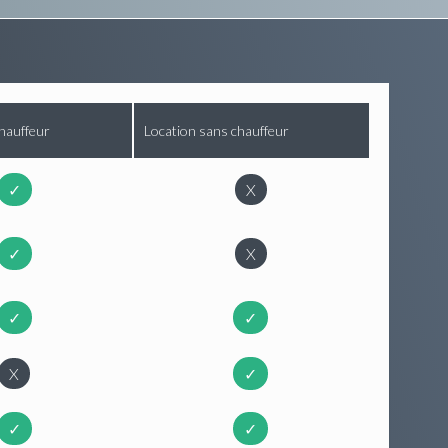
hauffeur
Location sans chauffeur
✓
X
✓
X
✓
✓
X
✓
✓
✓