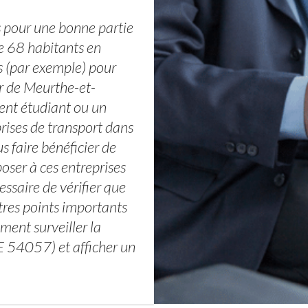
s pour une bonne partie
e 68 habitants en
s (par exemple) pour
ur de Meurthe-et-
ent étudiant ou un
rises de transport dans
 faire bénéficier de
ser à ces entreprises
essaire de vérifier que
utres points importants
ment surveiller la
 54057) et afficher un