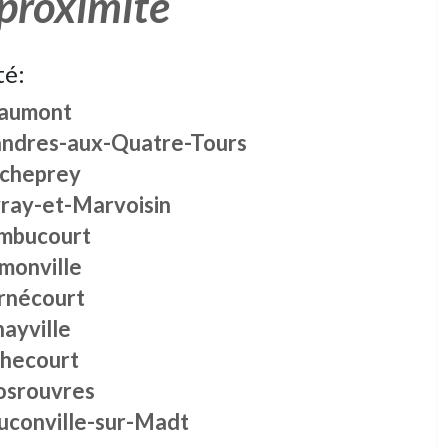
 proximité
té:
aumont
ndres-aux-Quatre-Tours
icheprey
vray-et-Marvoisin
mbucourt
monville
rnécourt
ayville
checourt
osrouvres
uconville-sur-Madt