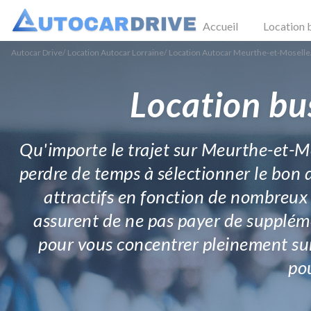
Accueil
Location 
Autocar Drive
/
Location Autocar Lorraine
/
Location Autocar Meurthe-et-Moselle
Location bu
Qu'importe le trajet sur Meurthe-et-Mo
perdre de temps à sélectionner le bon 
attractifs en fonction de nombreux c
assurent de ne pas payer de suppléme
pour vous concentrer pleinement sur 
po