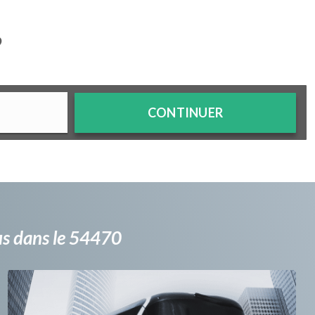
?
CONTINUER
bus dans le 54470