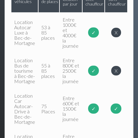
véhicules
de places
par jour
chauffeur
chauffeur
Entre
Location
1000€
Autocar
53 à
et
Luxe à
85
✓
X
4000€
Bec-de-
places
la
Mortagne
journée
Location
Entre
Bus de
55 à
800€ et
tourisme
85
2500€
✓
X
à Bec-de-
places
la
Mortagne
journée
Location
Entre
Car
600€ et
Autocar-
75
1500€
✓
✓
Drive à
Places
la
Bec-de-
journée
Mortagne
Location
Entre