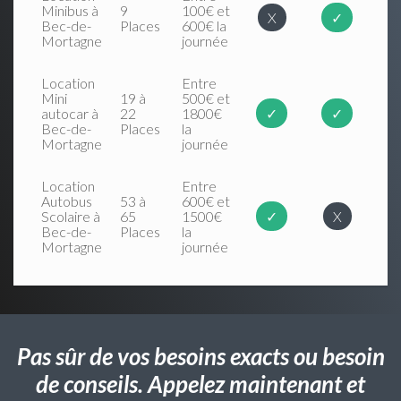
Minibus à
9
100€ et
X
✓
Bec-de-
Places
600€ la
Mortagne
journée
Location
Entre
Mini
19 à
500€ et
autocar à
22
1800€
✓
✓
Bec-de-
Places
la
Mortagne
journée
Location
Entre
Autobus
53 à
600€ et
Scolaire à
65
1500€
✓
X
Bec-de-
Places
la
Mortagne
journée
Pas sûr de vos besoins exacts ou besoin
de conseils. Appelez maintenant et