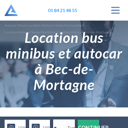
01 84 21 48 55
Autocar Drive
/
Location Autocar Haute Normandie
/
Location bus
Location Autocar Seine-Maritime
/
Location Autocar Bec-de-Mortagne
minibus et autocar
à Bec-de-
Mortagne
CONTINUER