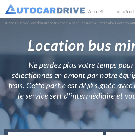
Accueil
Location 
Autocar Drive
/
Location Autocar Rhone Alpes
/
Location Autocar Ain
/
Location Au
Location bus mi
Ne perdez plus votre temps pour 
sélectionnés en amont par notre équip
frais. Cette partie est déjà signée av
le service sert d'intermédiaire et v