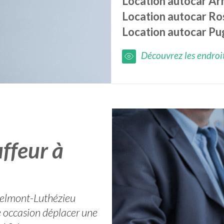
Location autocar
Ar
Location autocar
Ros
Location autocar
Pu
Découvrez les endroits
ffeur à
r Belmont-Luthézieu
e occasion déplacer une