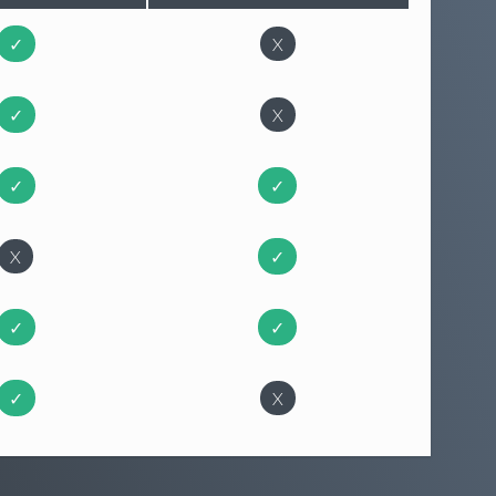
✓
X
✓
X
✓
✓
X
✓
✓
✓
✓
X