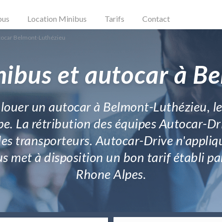
bus
Location Minibus
Tarifs
Contact
tocar Belmont-Luthézieu
nibus et autocar à B
louer un autocar à Belmont-Luthézieu, le
e. La rétribution des équipes Autocar-Dr
ec les transporteurs. Autocar-Drive n'app
ous met à disposition un bon tarif établi 
Rhone Alpes.