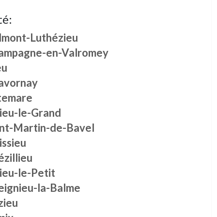
té:
lmont-Luthézieu
ampagne-en-Valromey
eu
avornay
temare
rieu-le-Grand
int-Martin-de-Bavel
issieu
zillieu
ieu-le-Petit
eignieu-la-Balme
zieu