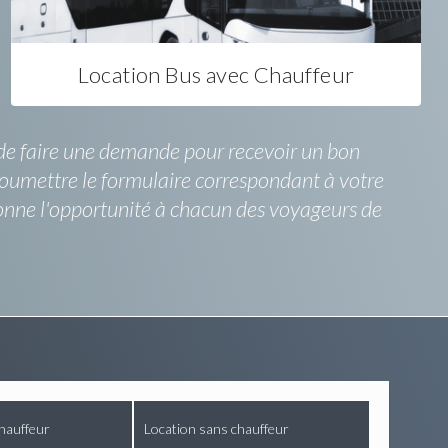
Location Bus avec Chauffeur
it de faire une demande pour recevoir un bon
e soumettre le formulaire correspondant à votre
donne l'opportunité à chacun des voyageurs de
hauffeur
Location sans chauffeur