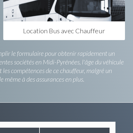
Location Bus avec Chauffeur
emplir le formulaire pour obtenir rapidement un
rentes sociétés en Midi-Pyrénées, l'âge du véhicule
rt les compétences de ce chauffeur, malgré un
 de même à des assurances en plus.