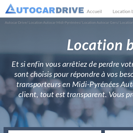
Accueil
Location 
Autocar Drive
/
Location Autocar Midi-Pyrénées
/
Location Autocar Gers
/
Locatio
Location 
Et si enfin vous arrêtiez de perdre vo
sont choisis pour répondre à vos beso
transporteurs en Midi-Pyrénées Auto
client, tout est transparent. Vous p