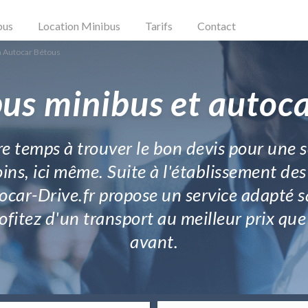
bus
Location Minibus
Tarifs
Contact
n Autocar Bétous
bus minibus et autoca
tre temps à trouver le bon devis pour une s
ins, ici même. Suite à l'établissement des
car-Drive.fr propose un service adapté s
rofitez d'un transport au meilleur prix q
avant.