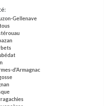
té:
uzon-Gellenave
tous
stérouau
bazan
rbets
ubédat
on
rmes-d'Armagnac
gosse
gnan
sque
rragachies