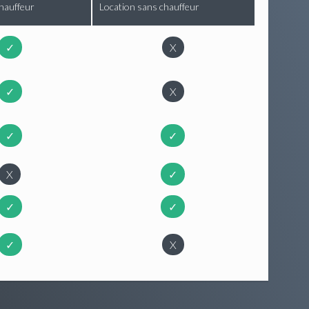
hauffeur
Location sans chauffeur
✓
X
✓
X
✓
✓
X
✓
✓
✓
✓
X