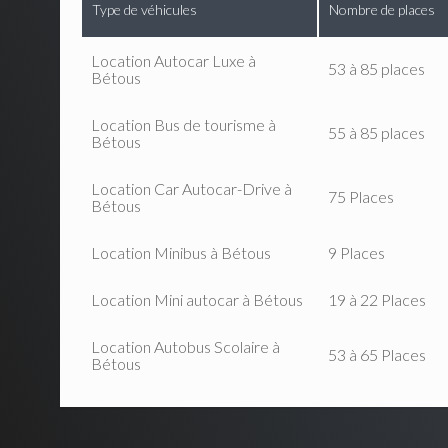
Type de véhicules
Nombre de places
Location Autocar Luxe à
53 à 85 places
Bétous
Location Bus de tourisme à
55 à 85 places
Bétous
Location Car Autocar-Drive à
75 Places
Bétous
Location Minibus à Bétous
9 Places
Location Mini autocar à Bétous
19 à 22 Places
Location Autobus Scolaire à
53 à 65 Places
Bétous