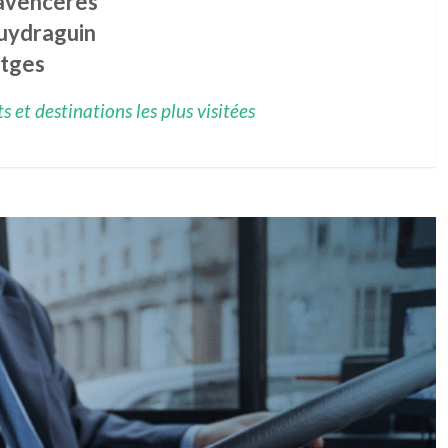
avencères
uydraguin
otges
 et destinations les plus visitées