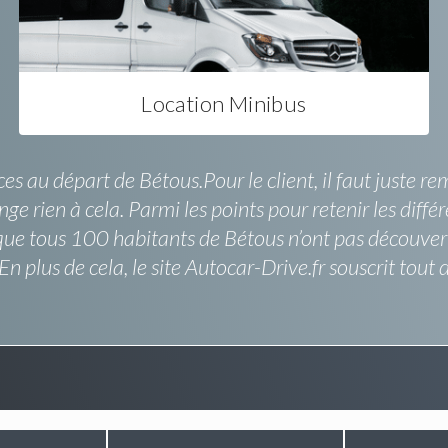
Location Minibus
ces au départ de Bétous.Pour le client, il faut juste r
e rien à cela. Parmi les points pour retenir les diffé
re que tous 100 habitants de Bétous n’ont pas découve
n plus de cela, le site Autocar-Drive.fr souscrit tout