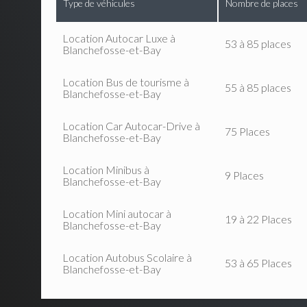
Type de véhicules
Nombre de places
Location Autocar Luxe à
53 à 85 places
Blanchefosse-et-Bay
Location Bus de tourisme à
55 à 85 places
Blanchefosse-et-Bay
Location Car Autocar-Drive à
75 Places
Blanchefosse-et-Bay
Location Minibus à
9 Places
Blanchefosse-et-Bay
Location Mini autocar à
19 à 22 Places
Blanchefosse-et-Bay
Location Autobus Scolaire à
53 à 65 Places
Blanchefosse-et-Bay