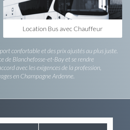
Location Bus avec Chauffeur
rt confortable et des prix ajustés au plus juste.
nce de Blanchefosse-et-Bay et se rendre
accord avec les exigences de la profession,
voyages en Champagne Ardenne.