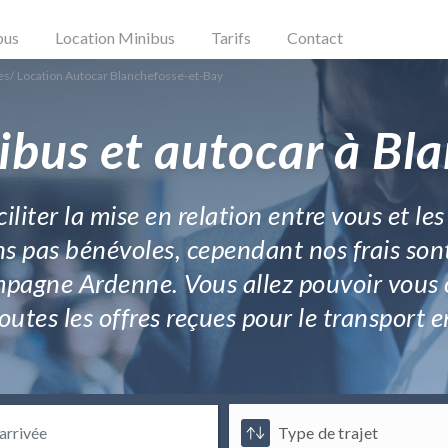
bus
Location Minibus
Tarifs
Contact
es
/
Location Autocar Blanchefosse-et-Bay
ibus et autocar à Bl
ciliter la mise en relation entre vous et le
 pas bénévoles, cependant nos frais sont
pagne Ardenne. Vous allez pouvoir vous c
toutes les offres reçues pour le transpo