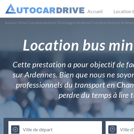
Accueil
Location 
Autocar Drive
/
Location Autocar Champagne Ardenne
/
Location Autocar Ardenn
Location bus min
Cette prestation a pour objectif de fa
sur Ardennes. Bien que nous ne soyons
professionnels du transport en Cham
perdre du temps à lire 