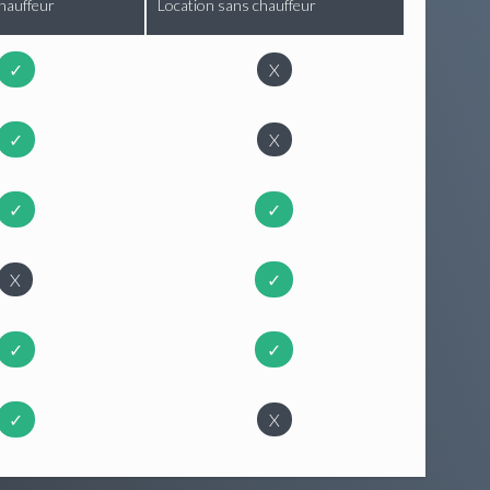
hauffeur
Location sans chauffeur
✓
X
✓
X
✓
✓
X
✓
✓
✓
✓
X