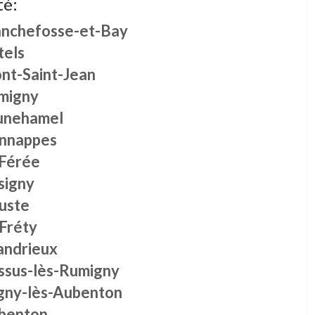
té:
anchefosse-et-Bay
tels
nt-Saint-Jean
migny
unehamel
nnappes
 Férée
signy
uste
 Fréty
andrieux
ssus-lès-Rumigny
gny-lès-Aubenton
benton