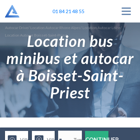
01 84 21 48 55
Autocar Drive
/
Location Autocar Rhone Alpes
/
Location Autocar Loire
/
Location bus
Location Autocar Boisset-Saint-Priest
minibus et autocar
à Boisset-Saint-
Priest
CONTINUER