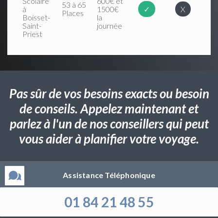
Scolaire
600€ et
53 à 65
à
1500€
✓
X
Places
Boisset-
la
Saint-
journée
Priest
Pas sûr de vos besoins exacts ou besoin
de conseils. Appelez maintenant et
parlez à l'un de nos conseillers qui peut
vous aider à planifier votre voyage.
Assistance Téléphonique
01 84 21 48 55