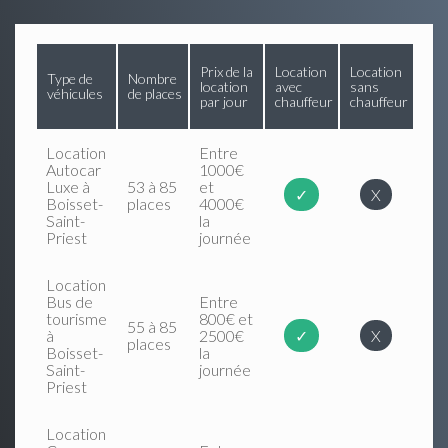
Prix de la
Location
Location
Type de
Nombre
location
avec
sans
véhicules
de places
par jour
chauffeur
chauffeur
Location
Entre
Autocar
1000€
Luxe à
53 à 85
et
✓
X
Boisset-
places
4000€
Saint-
la
Priest
journée
Location
Bus de
Entre
tourisme
800€ et
55 à 85
à
2500€
✓
X
places
Boisset-
la
Saint-
journée
Priest
Location