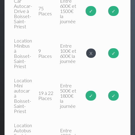
Car
Entre
Autocar-
600€ et
75
Drive à
1500€
✓
✓
Places
Boisset-
la
Saint-
journée
Priest
Location
Minibus
Entre
à
9
100€ et
X
✓
Boisset-
Places
600€ la
Saint-
journée
Priest
Location
Mini
Entre
autocar
500€ et
19 à 22
à
1800€
✓
✓
Places
Boisset-
la
Saint-
journée
Priest
Location
Autobus
Entre