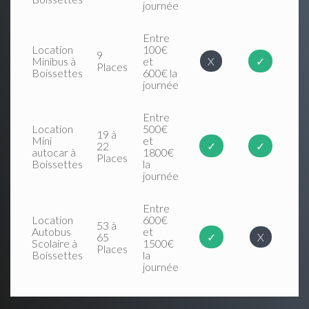
journée
Entre
Location
100€
9
Minibus à
et
X
✓
Places
Boissettes
600€ la
journée
Entre
Location
500€
19 à
Mini
et
22
✓
✓
autocar à
1800€
Places
Boissettes
la
journée
Entre
Location
600€
53 à
Autobus
et
65
✓
X
Scolaire à
1500€
Places
Boissettes
la
journée