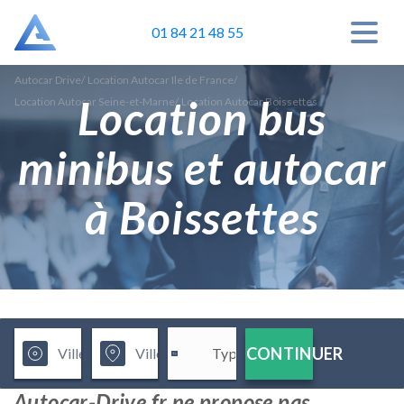
01 84 21 48 55
Autocar Drive
/
Location Autocar Ile de France
/
Location bus
Location Autocar Seine-et-Marne
/
Location Autocar Boissettes
minibus et autocar
à Boissettes
CONTINUER
Autocar-Drive.fr ne propose pas