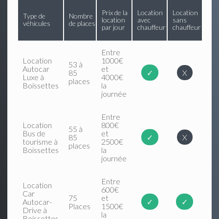
Prix de la
Location
Location
Type de
Nombre
location
avec
sans
véhicules
de places
par jour
chauffeur
chauffeur
Entre
Location
1000€
53 à
Autocar
et
85
✓
X
Luxe à
4000€
places
Boissettes
la
journée
Entre
Location
800€
55 à
Bus de
et
85
✓
X
tourisme à
2500€
places
Boissettes
la
journée
Entre
Location
600€
Car
75
et
Autocar-
✓
✓
Places
1500€
Drive à
la
Boissettes