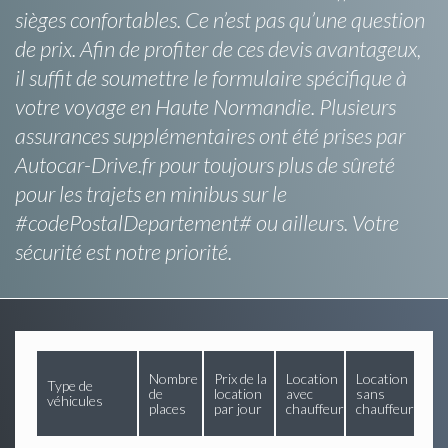
sièges confortables. Ce n’est pas qu’une question
de prix. Afin de profiter de ces devis avantageux,
il suffit de soumettre le formulaire spécifique à
votre voyage en Haute Normandie. Plusieurs
assurances supplémentaires ont été prises par
Autocar-Drive.fr pour toujours plus de sûreté
pour les trajets en minibus sur le
#codePostalDepartement# ou ailleurs. Votre
sécurité est notre priorité.
Nombre
Prix de la
Location
Location
Type de
de
location
avec
sans
véhicules
places
par jour
chauffeur
chauffeur