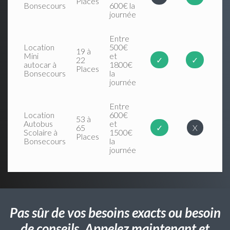
Places
Bonsecours
600€ la
journée
Entre
Location
500€
19 à
Mini
et
22
✓
✓
autocar à
1800€
Places
Bonsecours
la
journée
Entre
Location
600€
53 à
Autobus
et
65
✓
X
Scolaire à
1500€
Places
Bonsecours
la
journée
Pas sûr de vos besoins exacts ou besoin
de conseils. Appelez maintenant et