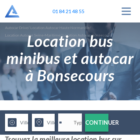
01 84 21 48 55
Autocar Drive
/
Location Autocar Haute Normandie
/
Location bus
Location Autocar Seine-Maritime
/
Location Autocar Bonsecours
minibus et autocar
à Bonsecours
CONTINUER
Trouvez la meilleure location bus sur