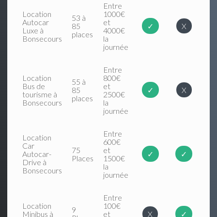
Entre
Location
1000€
53 à
Autocar
et
85
✓
X
Luxe à
4000€
places
Bonsecours
la
journée
Entre
Location
800€
55 à
Bus de
et
85
✓
X
tourisme à
2500€
places
Bonsecours
la
journée
Entre
Location
600€
Car
75
et
Autocar-
✓
✓
Places
1500€
Drive à
la
Bonsecours
journée
Entre
Location
100€
9
Minibus à
et
X
✓