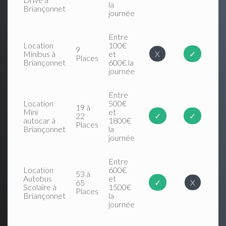
la
Briançonnet
journée
Entre
Location
100€
9
Minibus à
et
X
✓
Places
Briançonnet
600€ la
journée
Entre
Location
500€
19 à
Mini
et
22
✓
✓
autocar à
1800€
Places
Briançonnet
la
journée
Entre
Location
600€
53 à
Autobus
et
65
✓
X
Scolaire à
1500€
Places
Briançonnet
la
journée