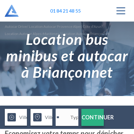
01 84 21 48 55
Autocar Drive
/
Location Autocar Provence Alpes Côte d'Azur
/
Location bus
Location Autocar Alpes-Maritimes
/
Location Autocar Briançonnet
minibus et autocar
à Briançonnet
CONTINUER
Economisez votre temps pour dénicher