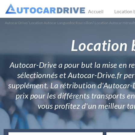
Accueil
Location 
Autocar Drive
/
Location Autocar Languedoc Roussillon
/
Location Autocar Hérault
Location 
Autocar-Drive a pour but la mise en re
sélectionnés et Autocar-Drive.fr pe
supplément. La rétribution d'Autocar-D
prix pour les différents transports e
vous profitez d'un meilleur ta