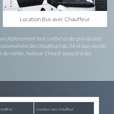
Location Bus avec Chauffeur
 un déplacement tout confort et des prix ajustés.
fessionnalisme des chauffeurs du 34 et aux récents
s du métier, Autocar-Drive.fr souscrit à des
hauffeur
Location sans chauffeur