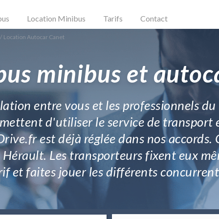
bus
Location Minibus
Tarifs
Contact
/
Location Autocar Canet
bus minibus et autoc
lation entre vous et les professionnels du
rmettent d'utiliser le service de transpor
rive.fr est déjà réglée dans nos accords.
n Hérault. Les transporteurs fixent eux mêm
rif et faites jouer les différents concurre