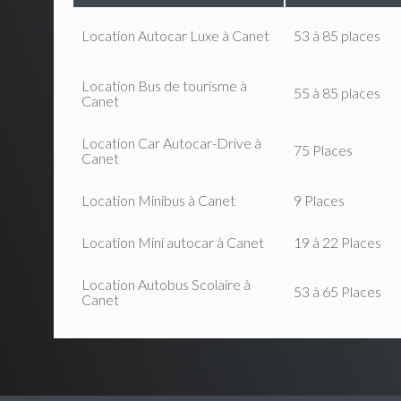
Location Autocar Luxe à Canet
53 à 85 places
Location Bus de tourisme à
55 à 85 places
Canet
Location Car Autocar-Drive à
75 Places
Canet
Location Minibus à Canet
9 Places
Location Mini autocar à Canet
19 à 22 Places
Location Autobus Scolaire à
53 à 65 Places
Canet