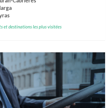
euran-Cabrières
larga
yras
 et destinations les plus visitées