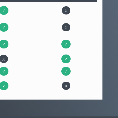
✓
X
✓
X
✓
✓
X
✓
✓
✓
✓
X