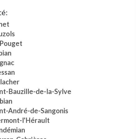
té:
net
uzols
 Pouget
pian
ignac
essan
ilacher
nt-Bauzille-de-la-Sylve
bian
int-André-de-Sangonis
ermont-l'Hérault
ndémian