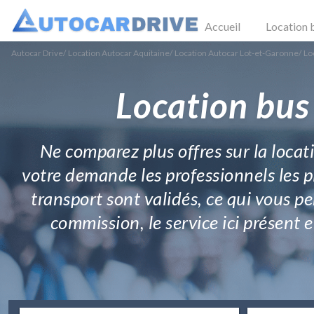
Accueil
Location 
Autocar Drive
/
Location Autocar Aquitaine
/
Location Autocar Lot-et-Garonne
/
Lo
Location bus
Ne comparez plus offres sur la locat
votre demande les professionnels les p
transport sont validés, ce qui vous p
commission, le service ici présent e