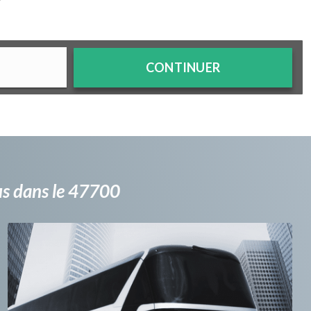
?
CONTINUER
bus dans le 47700