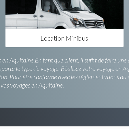
Location Minibus
us en Aquitaine.En tant que client, il suffit de faire
mporte le type de voyage. Réalisez votre voyage en Aq
ion. Pour être conforme avec les réglementations du 
 vos voyages en Aquitaine.