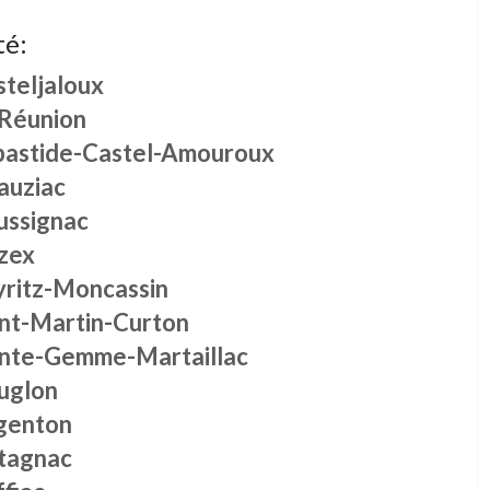
té:
steljaloux
 Réunion
bastide-Castel-Amouroux
auziac
ussignac
zex
yritz-Moncassin
int-Martin-Curton
inte-Gemme-Martaillac
uglon
genton
tagnac