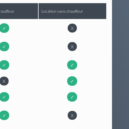
hauffeur
Location sans chauffeur
✓
X
✓
X
✓
✓
X
✓
✓
✓
✓
X