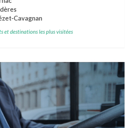
fiac
ndères
ézet-Cavagnan
 et destinations les plus visitées