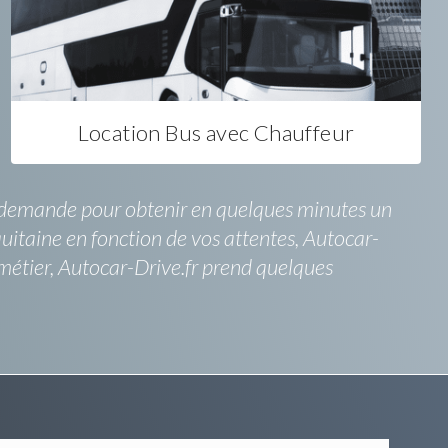
Location Bus avec Chauffeur
 une demande pour obtenir en quelques minutes un
uitaine en fonction de vos attentes, Autocar-
métier, Autocar-Drive.fr prend quelques