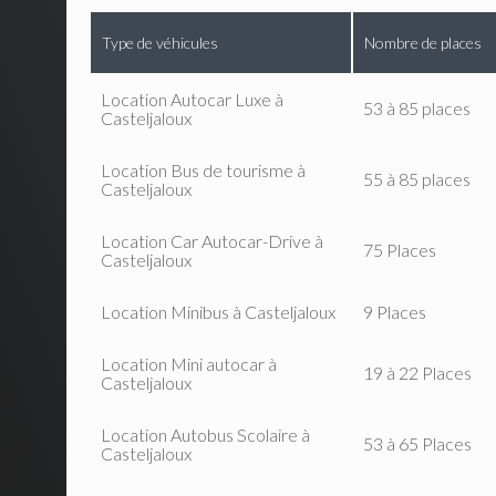
Type de véhicules
Nombre de places
Location Autocar Luxe à
53 à 85 places
Casteljaloux
Location Bus de tourisme à
55 à 85 places
Casteljaloux
Location Car Autocar-Drive à
75 Places
Casteljaloux
Location Minibus à Casteljaloux
9 Places
Location Mini autocar à
19 à 22 Places
Casteljaloux
Location Autobus Scolaire à
53 à 65 Places
Casteljaloux