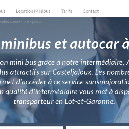
bus
Location Minibus
Tarifs
Contact
cation Autocar Casteljaloux
 minibus et autocar à
ion mini bus grâce à notre intermédiaire.
lus attractifs sur Casteljaloux. Les nombr
ermet d'accèder à ce service sansmajorati
n qualité d'intermédiaire vous met à dispos
transporteur en Lot-et-Garonne.