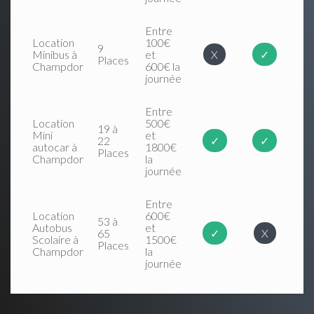
Entre
Location
100€
9
Minibus à
et
X
✓
Places
Champdor
600€ la
journée
Entre
Location
500€
19 à
Mini
et
22
✓
✓
autocar à
1800€
Places
Champdor
la
journée
Entre
Location
600€
53 à
Autobus
et
65
✓
X
Scolaire à
1500€
Places
Champdor
la
journée