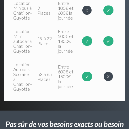
Location
Entre
Minibus à
9
100€ et
X
✓
Châtillon-
Places
600€ la
Guyotte
journée
Location
Entre
Mini
500€ et
19 à 22
autocar à
1800€
✓
✓
Places
Châtillon-
la
Guyotte
journée
Location
Entre
Autobus
600€ et
Scolaire
53 à 65
1500€
✓
X
à
Places
la
Châtillon-
journée
Guyotte
Pas sûr de vos besoins exacts ou besoin