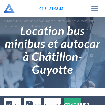
01 84 21 48 55
Autocar Drive
/
Location Autocar Franche Comte
/
Location Autocar Doubs
/
Location bus
Location Autocar Châtillon-Guyotte
minibus et autocar
à Châtillon-
Guyotte
CONTINUER