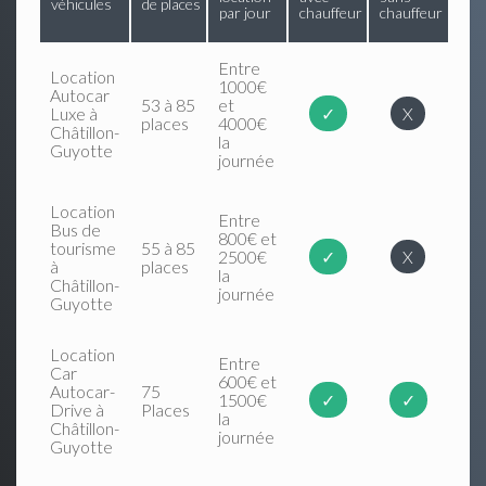
véhicules
de places
par jour
chauffeur
chauffeur
Entre
Location
1000€
Autocar
53 à 85
et
Luxe à
✓
X
places
4000€
Châtillon-
la
Guyotte
journée
Location
Entre
Bus de
800€ et
tourisme
55 à 85
2500€
✓
X
à
places
la
Châtillon-
journée
Guyotte
Location
Entre
Car
600€ et
Autocar-
75
1500€
✓
✓
Drive à
Places
la
Châtillon-
journée
Guyotte