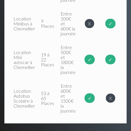
Entre
Location
100€
9
Minibus à
et
X
✓
Places
Chemellier
600€ la
journée
Entre
Location
500€
19 à
Mini
et
22
✓
✓
autocar à
1800€
Places
Chemellier
la
journée
Entre
Location
600€
53 à
Autobus
et
65
✓
X
Scolaire à
1500€
Places
Chemellier
la
journée