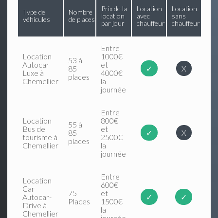
Prix de la
Location
Location
Type de
Nombre
location
avec
sans
véhicules
de places
par jour
chauffeur
chauffeur
Entre
Location
1000€
53 à
Autocar
et
85
✓
X
Luxe à
4000€
places
Chemellier
la
journée
Entre
Location
800€
55 à
Bus de
et
85
✓
X
tourisme à
2500€
places
Chemellier
la
journée
Entre
Location
600€
Car
75
et
Autocar-
✓
✓
Places
1500€
Drive à
la
Chemellier
journée