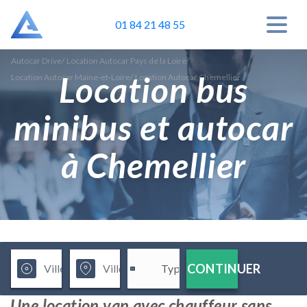
01 84 21 48 55
Autocar Drive
/
Location Autocar Pays de la Loire
/
Location bus
Location Autocar Maine-et-Loire
/
Location Autocar Chemellier
minibus et autocar
à Chemellier
CONTINUER
Une location van avec chauffeur sans