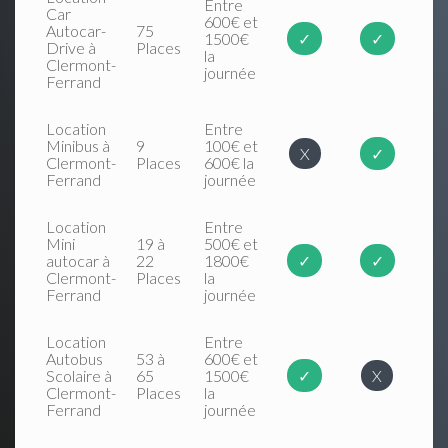
Entre
Car
600€ et
Autocar-
75
1500€
✓
✓
Drive à
Places
la
Clermont-
journée
Ferrand
Location
Entre
Minibus à
9
100€ et
X
✓
Clermont-
Places
600€ la
Ferrand
journée
Location
Entre
Mini
19 à
500€ et
autocar à
22
1800€
✓
✓
Clermont-
Places
la
Ferrand
journée
Location
Entre
Autobus
53 à
600€ et
Scolaire à
65
1500€
✓
X
Clermont-
Places
la
Ferrand
journée