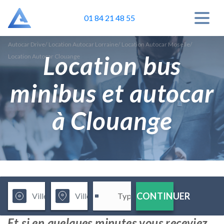
01 84 21 48 55
Autocar Drive
/
Location Autocar Lorraine
/
Location Autocar Moselle
/
Location bus
Location Autocar Clouange
minibus et autocar
à Clouange
CONTINUER
Et si en quelques minutes vous receviez