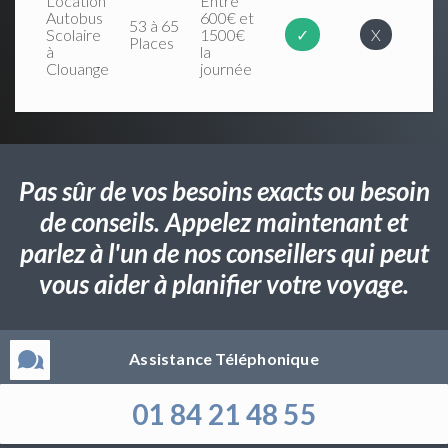
Location
Entre
Autobus
600€ et
53 à 65
Scolaire
1500€
✓
X
Places
à
la
Clouange
journée
Pas sûr de vos besoins exacts ou besoin
de conseils. Appelez maintenant et
parlez à l'un de nos conseillers qui peut
vous aider à planifier votre voyage.
Assistance Téléphonique
01 84 21 48 55