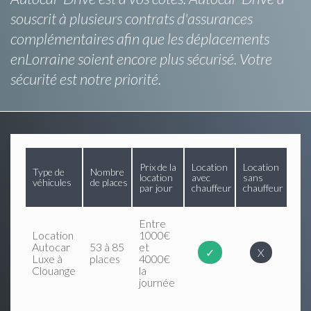
souscrit à plusieurs contrats d'assurances
complémentaires afin que les déplacements
enLorraine soient encore plus sécurisé. Votre
sécurité est notre priorité.
Prix de la
Location
Location
Type de
Nombre
location
avec
sans
véhicules
de places
par jour
chauffeur
chauffeur
Entre
Location
1000€
Autocar
53 à 85
et
✓
X
Luxe à
places
4000€
Clouange
la
journée