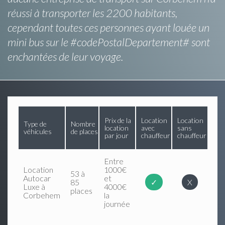
réussi à transporter les 2200 habitants,
cependant toutes ces personnes ayant louée un
mini bus sur le #codePostalDepartement# sont
enchantées de leur voyage.
Prix de la
Location
Location
Type de
Nombre
location
avec
sans
véhicules
de places
par jour
chauffeur
chauffeur
Entre
Location
1000€
53 à
Autocar
et
85
✓
X
Luxe à
4000€
places
Corbehem
la
journée