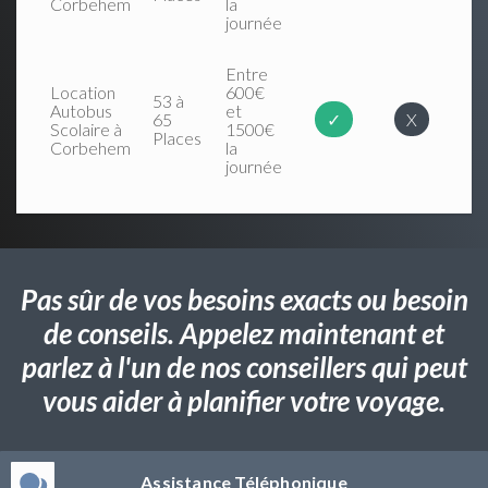
Corbehem
la
journée
Entre
Location
600€
53 à
Autobus
et
65
✓
X
Scolaire à
1500€
Places
Corbehem
la
journée
Pas sûr de vos besoins exacts ou besoin
de conseils. Appelez maintenant et
parlez à l'un de nos conseillers qui peut
vous aider à planifier votre voyage.
Assistance Téléphonique