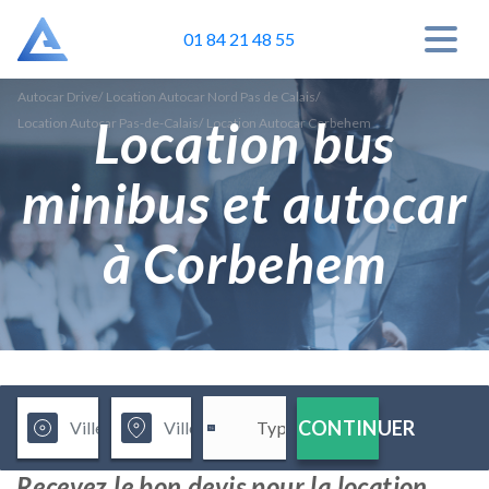
01 84 21 48 55
Autocar Drive
/
Location Autocar Nord Pas de Calais
/
Location bus
Location Autocar Pas-de-Calais
/
Location Autocar Corbehem
minibus et autocar
à Corbehem
CONTINUER
Recevez le bon devis pour la location