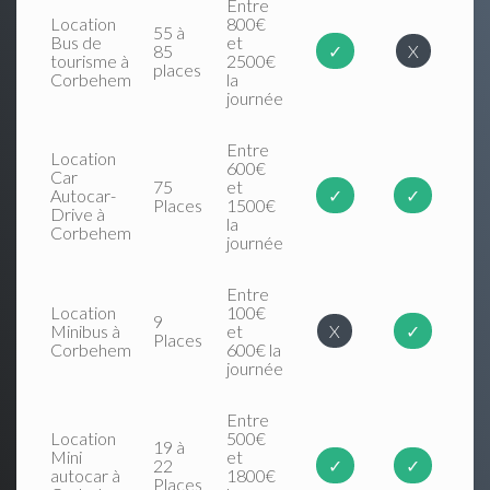
Entre
Location
800€
55 à
Bus de
et
85
✓
X
tourisme à
2500€
places
Corbehem
la
journée
Entre
Location
600€
Car
75
et
Autocar-
✓
✓
Places
1500€
Drive à
la
Corbehem
journée
Entre
Location
100€
9
Minibus à
et
X
✓
Places
Corbehem
600€ la
journée
Entre
Location
500€
19 à
Mini
et
22
✓
✓
autocar à
1800€
Places