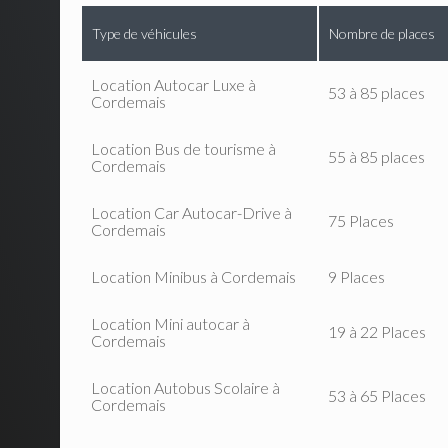
Type de véhicules
Nombre de places
Location Autocar Luxe à
53 à 85 places
Cordemais
Location Bus de tourisme à
55 à 85 places
Cordemais
Location Car Autocar-Drive à
75 Places
Cordemais
Location Minibus à Cordemais
9 Places
Location Mini autocar à
19 à 22 Places
Cordemais
Location Autobus Scolaire à
53 à 65 Places
Cordemais