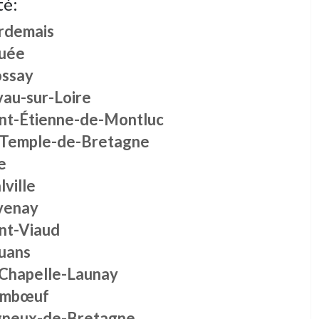
té:
rdemais
uée
ossay
vau-sur-Loire
int-Étienne-de-Montluc
 Temple-de-Bretagne
e
ville
venay
int-Viaud
uans
 Chapelle-Launay
imbœuf
gneux-de-Bretagne