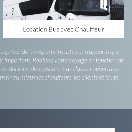
Location Bus avec Chauffeur
reprises de transports inscrites ici n'apporte que
nt important. Réalisez votre voyage en fonction de
s la décision de souscrire à quelques couvertures
ir au mieux les chauffeurs, les clients et toute