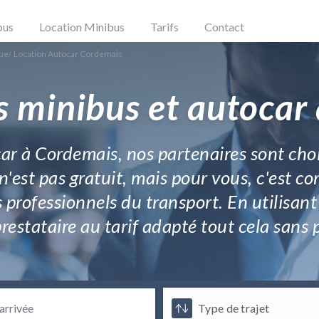
bus
Location Minibus
Tarifs
Contact
que
/
Location Autocar Cordemais
s minibus et autocar
ar à Cordemais, nos partenaires sont choi
n'est pas gratuit, mais pour vous, c'est c
 professionnels du transport. En utilisan
restataire au tarif adapté tout cela sans 