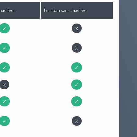
hauffeur
Location sans chauffeur
✓
X
✓
X
✓
✓
X
✓
✓
✓
✓
X