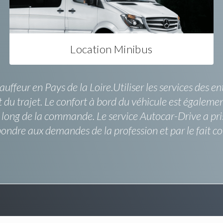
Location Minibus
uffeur en Pays de la Loire.Utiliser les services des ent
 du trajet. Le confort à bord du véhicule est égaleme
u long de la commande. Le service Autocar-Drive a pri
dre aux demandes de la profession et par le fait couvr