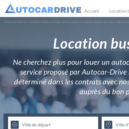
Accueil
Location 
Autocar Drive
/
Location Autocar Pays de la Loire
/
Location Autocar Loire-Atlanti
Location bu
Ne cherchez plus pour louer un autoc
service proposé par Autocar-Drive 
déterminé dans les contrats avec nos
auprès du bon p