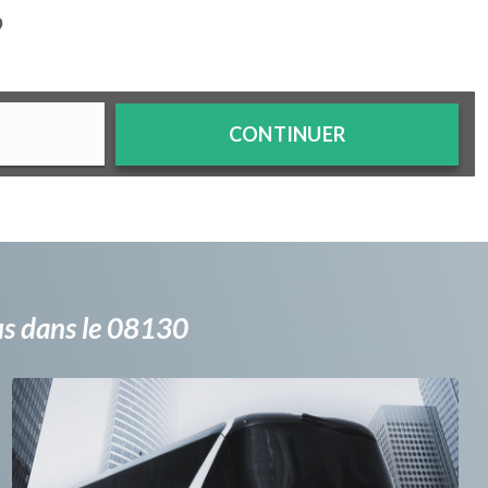
?
CONTINUER
bus dans le 08130