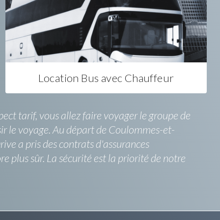
Location Bus avec Chauffeur
t tarif, vous allez faire voyager le groupe de
ssir le voyage. Au départ de Coulommes-et-
rive a pris des contrats d'assurances
us sûr. La sécurité est la priorité de notre