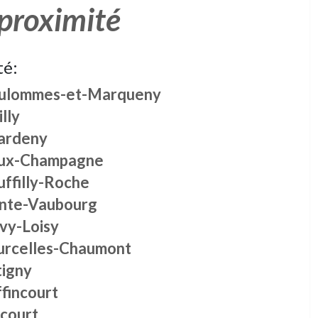
 proximité
té:
ulommes-et-Marqueny
lly
ardeny
ux-Champagne
uffilly-Roche
inte-Vaubourg
ivy-Loisy
urcelles-Chaumont
tigny
fincourt
icourt