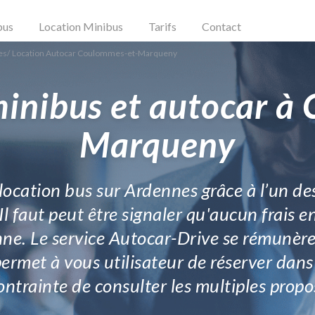
bus
Location Minibus
Tarifs
Contact
es
/
Location Autocar Coulommes-et-Marqueny
minibus et autocar à
Marqueny
 location bus sur Ardennes grâce à l’un de
Il faut peut être signaler qu'aucun frais e
 Le service Autocar-Drive se rémunère v
permet à vous utilisateur de réserver dans
ontrainte de consulter les multiples propo