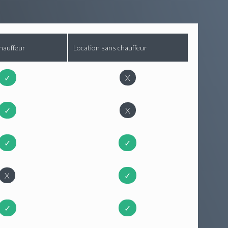
hauffeur
Location sans chauffeur
✓
X
✓
X
✓
✓
X
✓
✓
✓