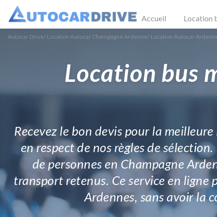
Accueil
Location 
Autocar Drive
/
Location Autocar Champagne Ardenne
/
Location Autocar Ardenn
Location bus 
Recevez le bon devis pour la meilleure
en respect de nos règles de sélection. 
de personnes en Champagne Ardenne.
transport retenus. Ce service en ligne 
Ardennes, sans avoir la c