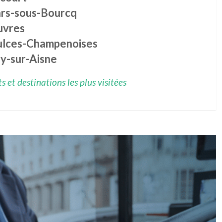
rs-sous-Bourcq
uvres
ulces-Champenoises
ly-sur-Aisne
 et destinations les plus visitées