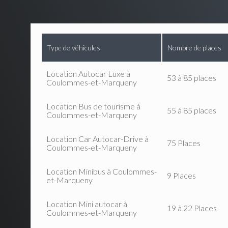
Type de véhicules
Nombre de places
Location Autocar Luxe à
53 à 85 places
Coulommes-et-Marqueny
Location Bus de tourisme à
55 à 85 places
Coulommes-et-Marqueny
Location Car Autocar-Drive à
75 Places
Coulommes-et-Marqueny
Location Minibus à Coulommes-
9 Places
et-Marqueny
Location Mini autocar à
19 à 22 Places
Coulommes-et-Marqueny