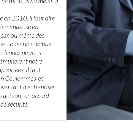
de minibus au meilleur
é en 2010, il faut dire
 demandeuse en
n car, ou même des
ne. Louer un minibus
 Ardennes ne vous
 rémunèrent notre
pportées. Il faut
tion Coulommes-et-
ver tant d'entreprises.
s qui sont en accord
 de sécurité.