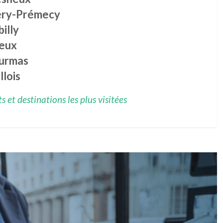
ry-Prémecy
illy
eux
urmas
llois
 et destinations les plus visitées