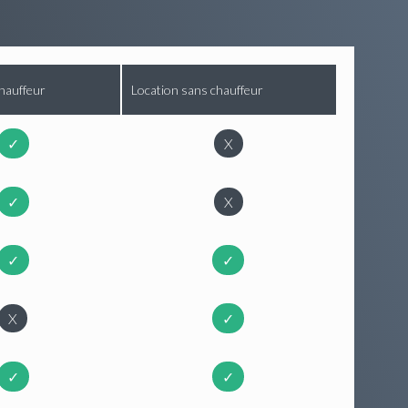
hauffeur
Location sans chauffeur
✓
X
✓
X
✓
✓
X
✓
✓
✓