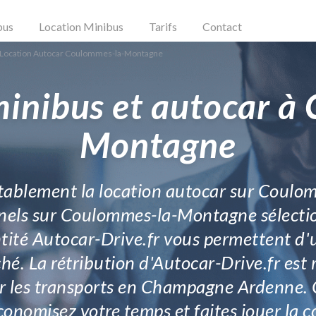
bus
Location Minibus
Tarifs
Contact
Location Autocar Coulommes-la-Montagne
minibus et autocar à
Montagne
itablement la location autocar sur Coulo
nnels sur Coulommes-la-Montagne sélecti
ntité Autocar-Drive.fr vous permettent d'ut
. La rétribution d'Autocar-Drive.fr est r
 les transports en Champagne Ardenne. Ce
économisez votre temps et faites jouer la