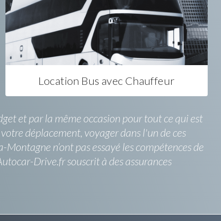
Location Bus avec Chauffeur
dget et par la même occasion pour tout ce qui est
e votre déplacement, voyager dans l'un de ces
-la-Montagne n’ont pas essayé les compétences de
Autocar-Drive.fr souscrit à des assurances