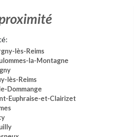
 proximité
té:
rgny-lès-Reims
ulommes-la-Montagne
igny
uy-lès-Reims
lle-Dommange
nt-Euphraise-et-Clairizet
mes
cy
illy
sneux