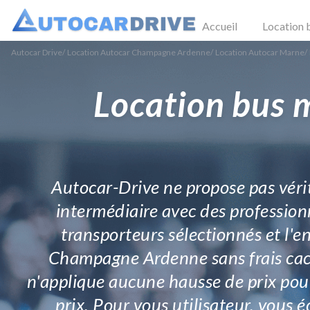
Accueil
Location 
Autocar Drive
/
Location Autocar Champagne Ardenne
/
Location Autocar Marne
/
Location bus 
Autocar-Drive ne propose pas vér
intermédiaire avec des professio
transporteurs sélectionnés et l'e
Champagne Ardenne sans frais caché
n'applique aucune hausse de prix pour
prix. Pour vous utilisateur, vous 