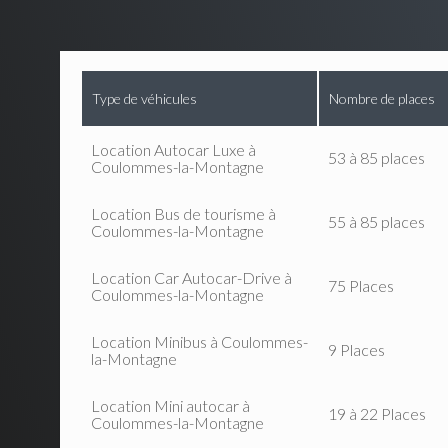
Type de véhicules
Nombre de places
Location Autocar Luxe à
53 à 85 places
Coulommes-la-Montagne
Location Bus de tourisme à
55 à 85 places
Coulommes-la-Montagne
Location Car Autocar-Drive à
75 Places
Coulommes-la-Montagne
Location Minibus à Coulommes-
9 Places
la-Montagne
Location Mini autocar à
19 à 22 Places
Coulommes-la-Montagne