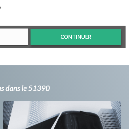
?
CONTINUER
bus dans le 51390