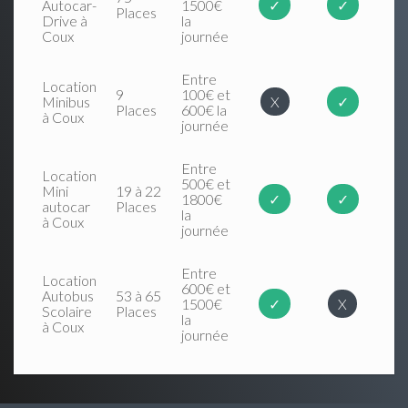
Autocar-
1500€
✓
✓
Places
Drive à
la
Coux
journée
Entre
Location
9
100€ et
Minibus
X
✓
Places
600€ la
à Coux
journée
Entre
Location
500€ et
Mini
19 à 22
1800€
✓
✓
autocar
Places
la
à Coux
journée
Entre
Location
600€ et
Autobus
53 à 65
1500€
✓
X
Scolaire
Places
la
à Coux
journée