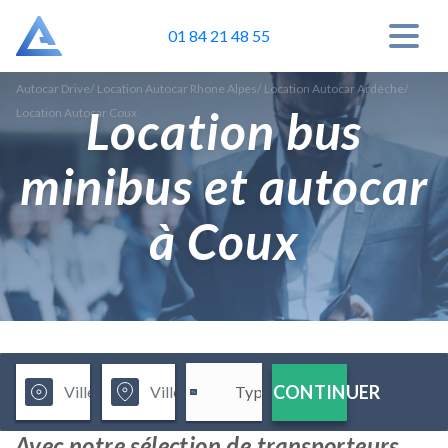
01 84 21 48 55
Autocar Drive
/
Location Autocar Rhone Alpes
/
Location Autocar Ardèche
/
Location bus
Location Autocar Coux
minibus et autocar
à Coux
CONTINUER
Avec notre sélection de transporteurs,