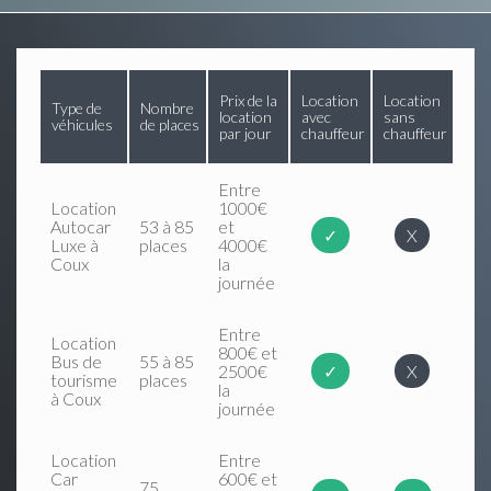
Prix de la
Location
Location
Type de
Nombre
location
avec
sans
véhicules
de places
par jour
chauffeur
chauffeur
Entre
Location
1000€
Autocar
53 à 85
et
✓
X
Luxe à
places
4000€
Coux
la
journée
Entre
Location
800€ et
Bus de
55 à 85
2500€
✓
X
tourisme
places
la
à Coux
journée
Location
Entre
Car
600€ et
75