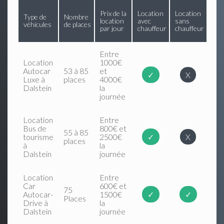
Prix de la
Location
Location
Type de
Nombre
location
avec
sans
véhicules
de places
par jour
chauffeur
chauffeur
Entre
Location
1000€
Autocar
53 à 85
et
✓
X
Luxe à
places
4000€
Dalstein
la
journée
Location
Entre
Bus de
800€ et
55 à 85
tourisme
2500€
✓
X
places
à
la
Dalstein
journée
Location
Entre
Car
600€ et
75
Autocar-
1500€
✓
✓
Places
Drive à
la
Dalstein
journée