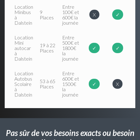
Location
Entre
Minibus
9
100€ et
X
✓
à
Places
600€ la
Dalstein
journée
Location
Entre
Mini
500€ et
19 à 22
autocar
1800€
✓
✓
Places
à
la
Dalstein
journée
Location
Entre
Autobus
600€ et
53 à 65
Scolaire
1500€
✓
X
Places
à
la
Dalstein
journée
Pas sûr de vos besoins exacts ou besoin