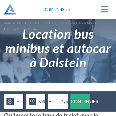
01 84 21 48 55
Autocar Drive
/
Location Autocar Lorraine
/
Location Autocar Moselle
/
Location bus
Location Autocar Dalstein
minibus et autocar
à Dalstein
CONTINUER
Qu'importe le type de trajet avec le