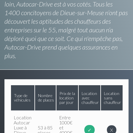
loin, Autocar-Drive est à vos cotés. Tous les
1400 concitoyens de Dieue-sur-Meuse n’ont pas
découvert les aptitudes des chauffeurs des
entreprises sur le 55, malgré tout aucun n’a
déploré quoi que ce soit. Ce qui n'empêche pas,
Autocar-Drive prend quelques assurances en
plus.
Prix de la
Location
Location
Type de
Nombre
location
avec
sans
véhicules
de places
par jour
chauffeur
chauffeur
Location
Entre
Autocar
1000€
Luxe à
53 à 85
et
✓
X
Dieue-
places
4000€