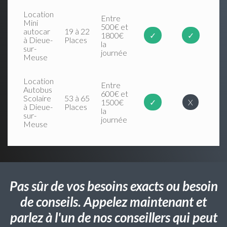
Location
Entre
Mini
500€ et
autocar
19 à 22
1800€
✓
✓
à Dieue-
Places
la
sur-
journée
Meuse
Location
Entre
Autobus
600€ et
Scolaire
53 à 65
1500€
✓
X
à Dieue-
Places
la
sur-
journée
Meuse
Pas sûr de vos besoins exacts ou besoin
de conseils. Appelez maintenant et
parlez à l'un de nos conseillers qui peut