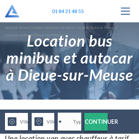
01 84 21 48 55
Autocar Drive
/
Location Autocar Lorraine
/
Location Autocar Meuse
/
Location bus
Location Autocar Dieue-sur-Meuse
minibus et autocar
à Dieue-sur-Meuse
CONTINUER
Une location van avec chauffeur à tarif