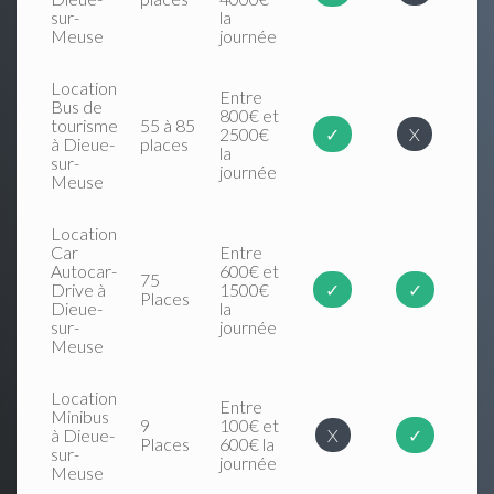
sur-
la
Meuse
journée
Location
Entre
Bus de
800€ et
tourisme
55 à 85
2500€
✓
X
à Dieue-
places
la
sur-
journée
Meuse
Location
Car
Entre
Autocar-
600€ et
75
Drive à
1500€
✓
✓
Places
Dieue-
la
sur-
journée
Meuse
Location
Entre
Minibus
9
100€ et
à Dieue-
X
✓
Places
600€ la
sur-
journée
Meuse