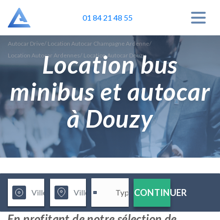
01 84 21 48 55
Autocar Drive
/
Location Autocar Champagne Ardenne
/
Location bus
Location Autocar Ardennes
/
Location Autocar Douzy
minibus et autocar
à Douzy
CONTINUER
En profitant de notre sélection de