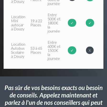
à Douzy
journée
Entre
Location
500€ et
Mini
19 à 22
1800€
✓
✓
autocar
Places
la
à Douzy
journée
Entre
Location
600€ et
Autobus
53 à 65
1500€
✓
X
Scolaire
Places
la
à Douzy
journée
Pas sûr de vos besoins exacts ou besoin
de conseils. Appelez maintenant et
parlez à l'un de nos conseillers qui peut