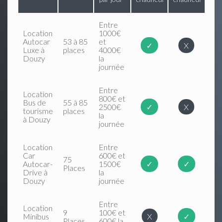
Entre
Location
1000€
Autocar
53 à 85
et
✓
X
Luxe à
places
4000€
Douzy
la
journée
Entre
Location
800€ et
Bus de
55 à 85
2500€
✓
X
tourisme
places
la
à Douzy
journée
Location
Entre
Car
600€ et
75
Autocar-
1500€
✓
✓
Places
Drive à
la
Douzy
journée
Entre
Location
9
100€ et
Minibus
X
✓
Places
600€ la