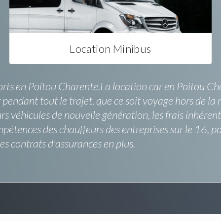
Location Minibus
rts en Poitou Charente.La location car en Poitou Ch
ir pendant tout le trajet, que ce soit voyage hors de 
s véhicules de nouvelle génération, les frais inhérents
pétences des chauffeurs des entreprises sur le 16, po
ues contrats d'assurances en plus.