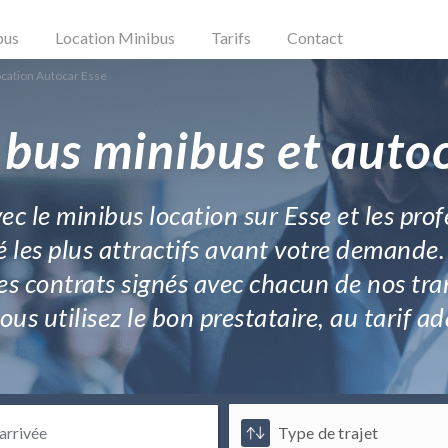
bus
Location Minibus
Tarifs
Contact
cation Autocar Esse
 bus minibus et autoc
c le minibus location sur Esse et les profes
 les plus attractifs avant votre demande.
les contrats signés avec chacun de nos tr
vous utilisez le bon prestataire, au tarif 