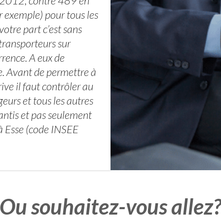
n 2012, contre 489 en
r exemple) pour tous les
otre part c’est sans
 transporteurs sur
rrence. A eux de
e. Avant de permettre à
ive il faut contrôler au
geurs et tous les autres
antis et pas seulement
 à Esse (code INSEE
Ou souhaitez-vous allez