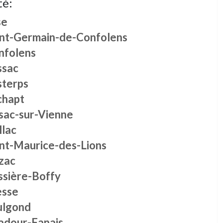
té:
se
int-Germain-de-Confolens
nfolens
ssac
sterps
chapt
sac-sur-Vienne
llac
int-Maurice-des-Lions
zac
ssière-Boffy
esse
ulgond
adour-Fanais