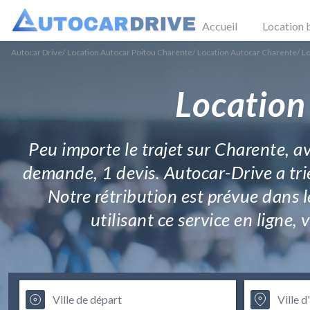
Accueil
Location 
Autocar Drive
/
Location Autocar Poitou Charente
/
Location Autocar Charente
/
Lo
Location
Peu importe le trajet sur Charente, ave
demande, 1 devis. Autocar-Drive a trié
Notre rétribution est prévue dans 
utilisant ce service en ligne, 