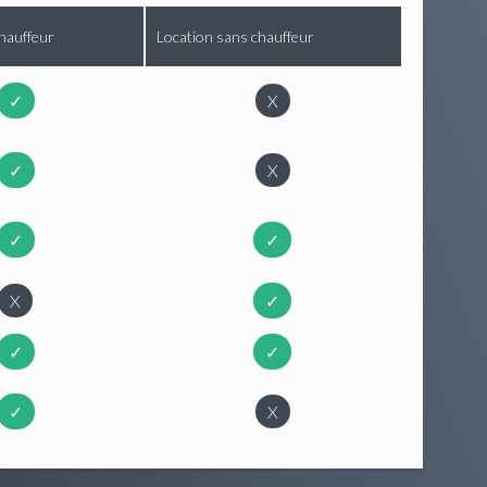
hauffeur
Location sans chauffeur
✓
X
✓
X
✓
✓
X
✓
✓
✓
✓
X