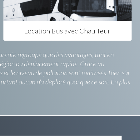
Location Bus avec Chauffeur
arente regroupe que des avantages, tant en
la région ou déplacement rapide. Grâce au
 et le niveau de pollution sont maitrisés. Bien sûr
urtant aucun n’a déploré quoi que ce soit. En plus