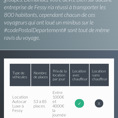
entreprise de Fessy n’a réussi à transporter les
800 habitants, cependant chacun de ces
voyageurs qui ont loué un minibus sur le
#codePostalDepartement# sont tout de même
ravis du voyage.
Prix de la
Location
Location
Type de
Nombre
location
avec
sans
véhicules
de places
par jour
chauffeur
chauffeur
Entre
Location
1000€
Autocar
53 à 85
et
✓
X
Luxe à
places
4000€
Fessy
la
journée