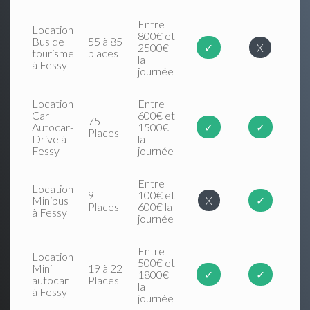
Entre
Location
800€ et
Bus de
55 à 85
2500€
✓
X
tourisme
places
la
à Fessy
journée
Location
Entre
Car
600€ et
75
Autocar-
1500€
✓
✓
Places
Drive à
la
Fessy
journée
Entre
Location
9
100€ et
Minibus
X
✓
Places
600€ la
à Fessy
journée
Entre
Location
500€ et
Mini
19 à 22
1800€
✓
✓
autocar
Places
la
à Fessy
journée