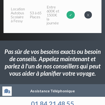
Entre
Location
600€ et
Autobus
53 à 65
1500€
✓
X
Scolaire
Places
la
à Fessy
journée
Pas sûr de vos besoins exacts ou besoin
de conseils. Appelez maintenant et
parlez à l'un de nos conseillers qui peut
vous aider à planifier votre voyage.
Assistance Téléphonique
01 84 21 48 55