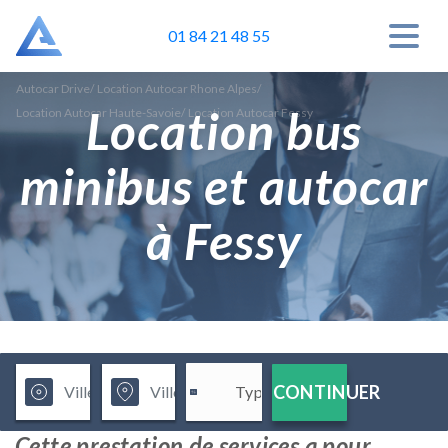
01 84 21 48 55
Autocar Drive
/
Location Autocar Rhone Alpes
/
Location bus
Location Autocar Haute-Savoie
/
Location Autocar Fessy
minibus et autocar
à Fessy
CONTINUER
Cette prestation de services a pour