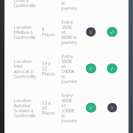
Drive à
la
Gonfreville
journée
Entre
Location
100€
9
Minibus à
et
X
✓
Places
Gonfreville
600€ la
journée
Entre
Location
500€
19 à
Mini
et
22
✓
✓
autocar à
1800€
Places
Gonfreville
la
journée
Entre
Location
600€
53 à
Autobus
et
65
✓
X
Scolaire à
1500€
Places
Gonfreville
la
journée