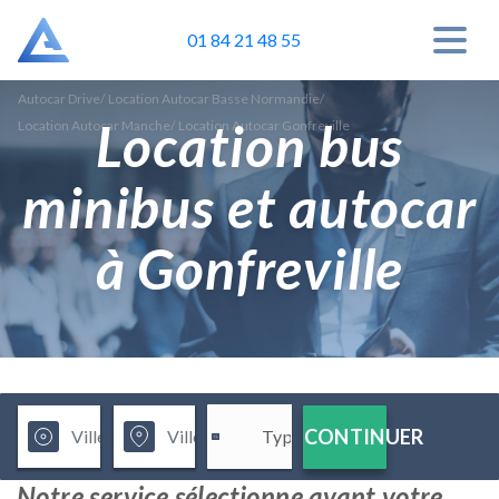
01 84 21 48 55
Autocar Drive
/
Location Autocar Basse Normandie
/
Location bus
Location Autocar Manche
/
Location Autocar Gonfreville
minibus et autocar
à Gonfreville
CONTINUER
Notre service sélectionne avant votre