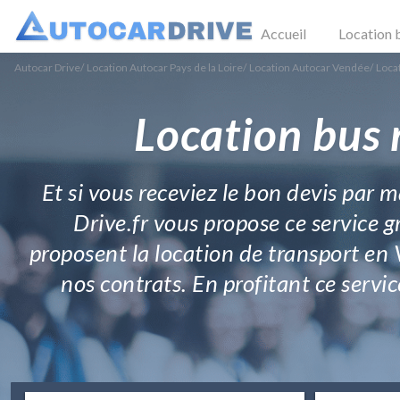
Accueil
Location 
Autocar Drive
/
Location Autocar Pays de la Loire
/
Location Autocar Vendée
/
Loca
Location bus 
Et si vous receviez le bon devis par 
Drive.fr vous propose ce service gr
proposent la location de transport en 
nos contrats. En profitant ce servic