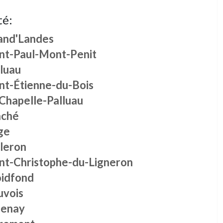
té:
and'Landes
int-Paul-Mont-Penit
lluau
int-Étienne-du-Bois
 Chapelle-Palluau
ché
ge
lleron
int-Christophe-du-Ligneron
oidfond
uvois
zenay