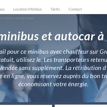
bus
Location Minibus
Tarifs
Contact
tion Autocar Grand'Landes
minibus et autocar 
mail pour ce minibus avec chauffeur sur G
atuit, utilisez le. Les transporteurs reten
Vendée sans supplément. La rétribution d
e en ligne, vous réservez auprès du bon tra
économisant votre énergie.