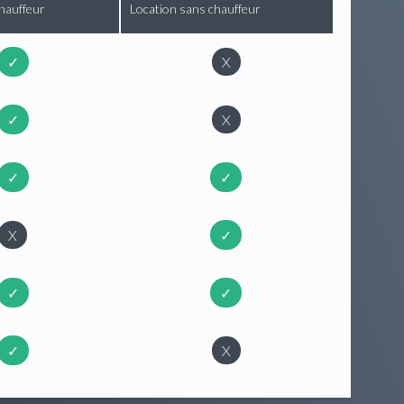
hauffeur
Location sans chauffeur
✓
X
✓
X
✓
✓
X
✓
✓
✓
✓
X