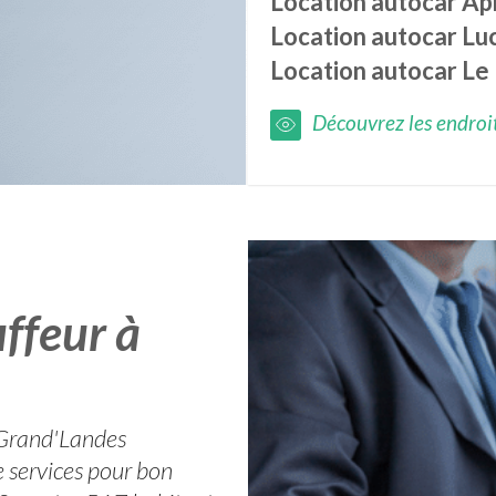
Location autocar
Ap
Location autocar
Lu
Location autocar
Le 
Découvrez les endroits
ffeur à
r Grand'Landes
 services pour bon