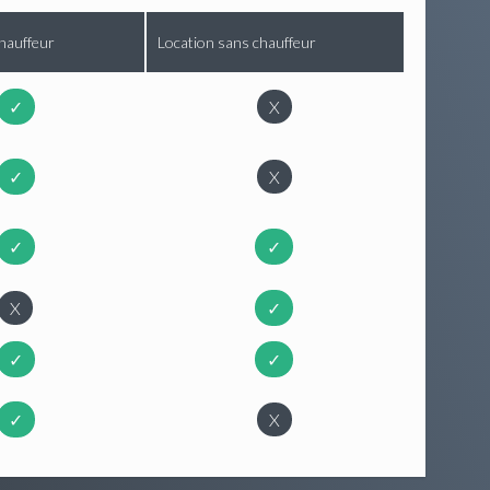
hauffeur
Location sans chauffeur
✓
X
✓
X
✓
✓
X
✓
✓
✓
✓
X