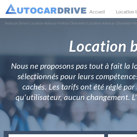
Accueil
Location 
Autocar Drive
/
Location Autocar Poitou Charente
/
Location Autocar Charente-M
Location 
Nous ne proposons pas tout à fait la l
sélectionnés pour leurs compétences
cachés. Les tarifs ont été réglé pa
qu'utilisateur, aucun changement. L'u