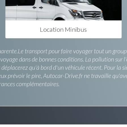
Location Minibus
arente.Le transport pour faire voyager tout un groupe d
 voyage dans de bonnes conditions. La pollution sur l'
s déplacerez qu'à bord d'un véhicule récent. Pour la s
ux prévoir le pire, Autocar-Drive.fr ne travaille qu'av
rances complémentaires.