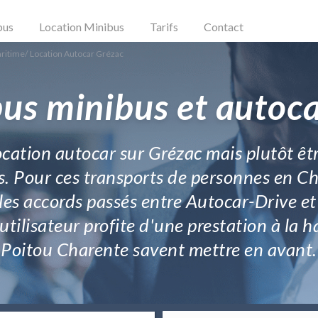
bus
Location Minibus
Tarifs
Contact
aritime
/
Location Autocar Grézac
bus minibus et autoca
ocation autocar sur Grézac mais plutôt êt
. Pour ces transports de personnes en Char
r les accords passés entre Autocar-Drive et
tilisateur profite d'une prestation à la 
Poitou Charente savent mettre en avant.