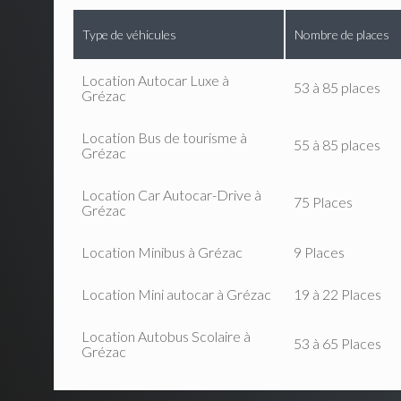
Type de véhicules
Nombre de places
Location Autocar Luxe à
53 à 85 places
Grézac
Location Bus de tourisme à
55 à 85 places
Grézac
Location Car Autocar-Drive à
75 Places
Grézac
Location Minibus à Grézac
9 Places
Location Mini autocar à Grézac
19 à 22 Places
Location Autobus Scolaire à
53 à 65 Places
Grézac