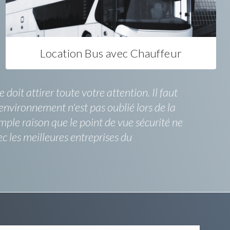
Location Bus avec Chauffeur
oit attirer toute votre attention. Il faut
environnement n'est pas oublié lors de la
imple raison que le point de vue sécurité ne
ec les meilleures entreprises du