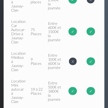
à
places
la
Jaunay-
journée
Clan
Location
Entre
Car
600€ et
Autocar-
75
1500€
✓
✓
Drive à
Places
la
Jaunay-
journée
Clan
Location
Entre
Minibus
9
100€ et
à
X
✓
Places
600€ la
Jaunay-
journée
Clan
Location
Entre
Mini
500€ et
autocar
19 à 22
1800€
✓
✓
à
Places
la
Jaunay-
journée
Clan