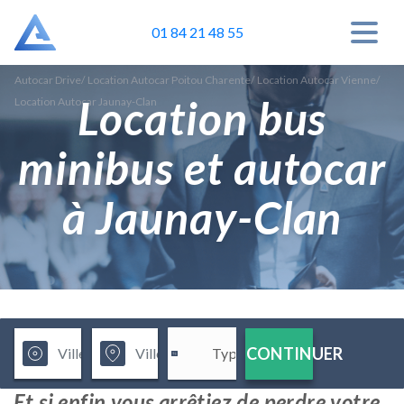
01 84 21 48 55
Autocar Drive
/
Location Autocar Poitou Charente
/
Location Autocar Vienne
/
Location bus
Location Autocar Jaunay-Clan
minibus et autocar
à Jaunay-Clan
CONTINUER
Et si enfin vous arrêtiez de perdre votre