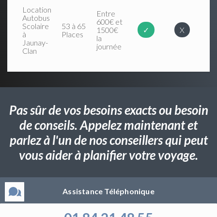
Location
Entre
Autobus
600€ et
Scolaire
53 à 65
1500€
✓
X
à
Places
la
Jaunay-
journée
Clan
Pas sûr de vos besoins exacts ou besoin
de conseils. Appelez maintenant et
parlez à l'un de nos conseillers qui peut
vous aider à planifier votre voyage.
Assistance Téléphonique