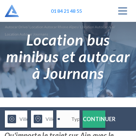
01 84 21 48 55
Autocar Drive
/
Location Autocar Rhone Alpes
/
Location Autocar Ain
/
Location bus
Location Autocar Journans
minibus et autocar
à Journans
CONTINUER
Qu'importe le trajet sur Ain avec le