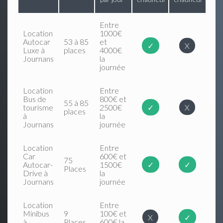
Entre
Location
1000€
Autocar
53 à 85
et
✓
X
Luxe à
places
4000€
Journans
la
journée
Location
Entre
Bus de
800€ et
55 à 85
tourisme
2500€
✓
X
places
à
la
Journans
journée
Location
Entre
Car
600€ et
75
Autocar-
1500€
✓
✓
Places
Drive à
la
Journans
journée
Location
Entre
Minibus
9
100€ et
X
✓
à
Places
600€ la