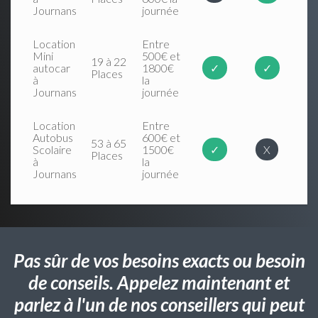
Journans
journée
Location
Entre
Mini
500€ et
19 à 22
autocar
1800€
✓
✓
Places
à
la
Journans
journée
Location
Entre
Autobus
600€ et
53 à 65
Scolaire
1500€
✓
X
Places
à
la
Journans
journée
Pas sûr de vos besoins exacts ou besoin
de conseils. Appelez maintenant et
parlez à l'un de nos conseillers qui peut