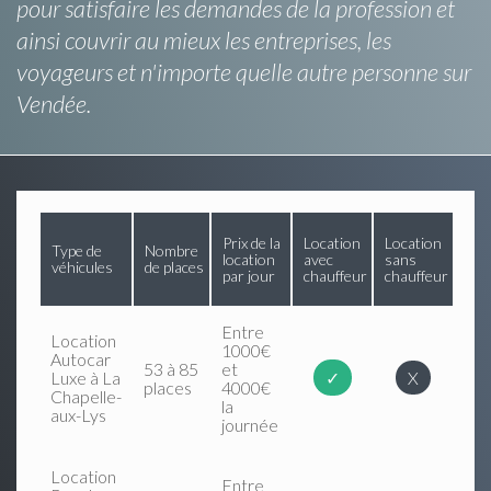
pour satisfaire les demandes de la profession et
ainsi couvrir au mieux les entreprises, les
voyageurs et n'importe quelle autre personne sur
Vendée.
Prix de la
Location
Location
Type de
Nombre
location
avec
sans
véhicules
de places
par jour
chauffeur
chauffeur
Entre
Location
1000€
Autocar
53 à 85
et
Luxe à La
✓
X
places
4000€
Chapelle-
la
aux-Lys
journée
Location
Entre