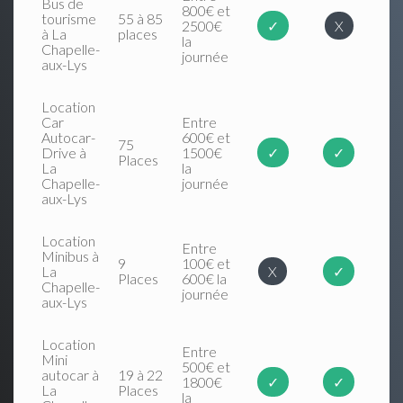
Bus de
800€ et
tourisme
55 à 85
2500€
✓
X
à La
places
la
Chapelle-
journée
aux-Lys
Location
Car
Entre
Autocar-
600€ et
75
Drive à
1500€
✓
✓
Places
La
la
Chapelle-
journée
aux-Lys
Location
Entre
Minibus à
9
100€ et
La
X
✓
Places
600€ la
Chapelle-
journée
aux-Lys
Location
Entre
Mini
500€ et
autocar à
19 à 22
1800€
✓
✓
La
Places
la