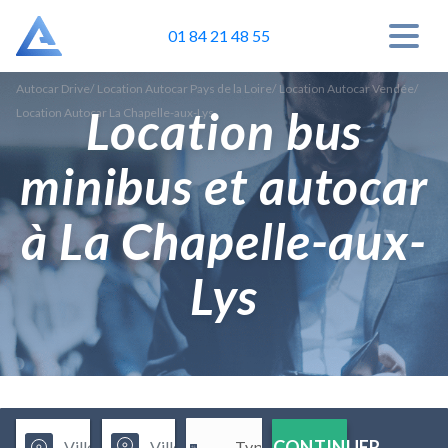
01 84 21 48 55
Autocar Drive
/
Location Autocar Pays de la Loire
/
Location Autocar Vendée
/
Location bus
Location Autocar La Chapelle-aux-Lys
minibus et autocar
à La Chapelle-aux-
Lys
CONTINUER