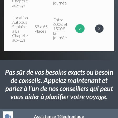
Chapelle-
journée
aux-Lys
Location
Entre
Autobus
600€ et
Scolaire
53 à 65
1500€
✓
X
à La
Places
la
Chapelle-
journée
aux-Lys
Pas sûr de vos besoins exacts ou besoin
de conseils. Appelez maintenant et
parlez à l'un de nos conseillers qui peut
vous aider à planifier votre voyage.
Assistance Téléphonique