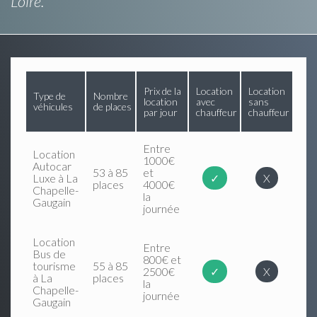
Loire.
Prix de la
Location
Location
Type de
Nombre
location
avec
sans
véhicules
de places
par jour
chauffeur
chauffeur
Entre
Location
1000€
Autocar
53 à 85
et
Luxe à La
✓
X
places
4000€
Chapelle-
la
Gaugain
journée
Location
Entre
Bus de
800€ et
tourisme
55 à 85
2500€
✓
X
à La
places
la
Chapelle-
journée
Gaugain