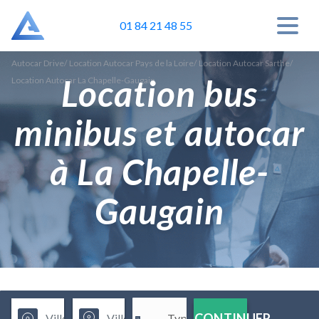
01 84 21 48 55
Autocar Drive
/
Location Autocar Pays de la Loire
/
Location Autocar Sarthe
/
Location bus
Location Autocar La Chapelle-Gaugain
minibus et autocar
à La Chapelle-
Gaugain
CONTINUER