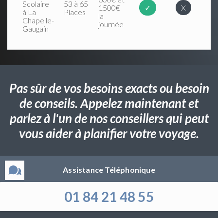
Scolaire
53 à 65
1500€
✓
X
à La
Places
la
Chapelle-
journée
Gaugain
Pas sûr de vos besoins exacts ou besoin
de conseils. Appelez maintenant et
parlez à l'un de nos conseillers qui peut
vous aider à planifier votre voyage.
Assistance Téléphonique
01 84 21 48 55