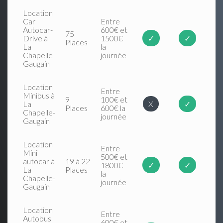
Location
Car
Entre
Autocar-
600€ et
75
Drive à
1500€
✓
✓
Places
La
la
Chapelle-
journée
Gaugain
Location
Entre
Minibus à
9
100€ et
La
X
✓
Places
600€ la
Chapelle-
journée
Gaugain
Location
Entre
Mini
500€ et
autocar à
19 à 22
1800€
✓
✓
La
Places
la
Chapelle-
journée
Gaugain
Location
Entre
Autobus
600€ et