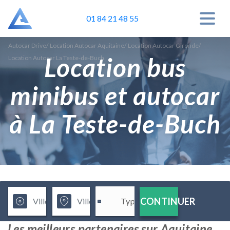
01 84 21 48 55
Autocar Drive
/
Location Autocar Aquitaine
/
Location Autocar Gironde
/
Location bus
Location Autocar La Teste-de-Buch
minibus et autocar
à La Teste-de-Buch
CONTINUER
Les meilleurs partenaires sur Aquitaine