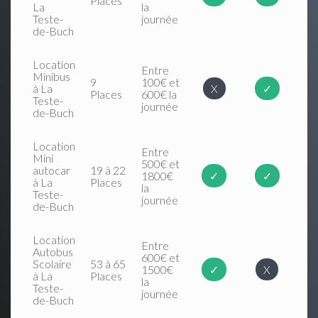
Places
La
la
Teste-
journée
de-Buch
Location
Entre
Minibus
9
100€ et
à La
X
✓
Places
600€ la
Teste-
journée
de-Buch
Location
Entre
Mini
500€ et
autocar
19 à 22
1800€
✓
✓
à La
Places
la
Teste-
journée
de-Buch
Location
Entre
Autobus
600€ et
Scolaire
53 à 65
1500€
✓
X
à La
Places
la
Teste-
journée
de-Buch