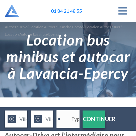
01 84 21 48 55
Autocar Drive
/
Location Autocar Franche Comte
/
Location Autocar Jura
/
Location bus
Location Autocar Lavancia-Epercy
minibus et autocar
à Lavancia-Epercy
CONTINUER
Autocar-Drive est l'intermédiaire pour