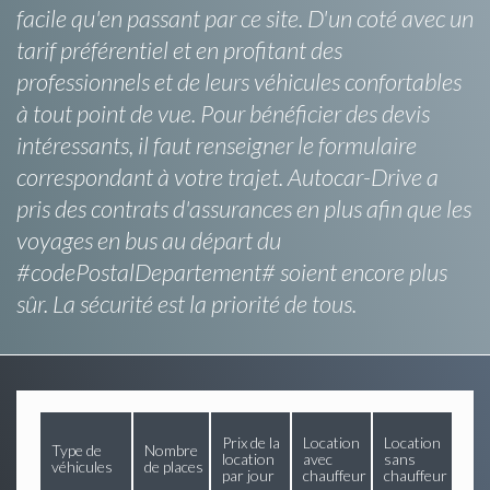
facile qu'en passant par ce site. D'un coté avec un
tarif préférentiel et en profitant des
professionnels et de leurs véhicules confortables
à tout point de vue. Pour bénéficier des devis
intéressants, il faut renseigner le formulaire
correspondant à votre trajet. Autocar-Drive a
pris des contrats d'assurances en plus afin que les
voyages en bus au départ du
#codePostalDepartement# soient encore plus
sûr. La sécurité est la priorité de tous.
Prix de la
Location
Location
Type de
Nombre
location
avec
sans
véhicules
de places
par jour
chauffeur
chauffeur