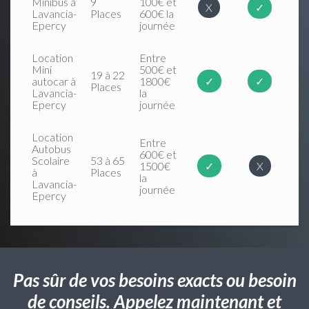
Minibus à
9
100€ et
X
✓
Lavancia-
Places
600€ la
Epercy
journée
Location
Entre
Mini
500€ et
19 à 22
autocar à
1800€
✓
✓
Places
Lavancia-
la
Epercy
journée
Location
Entre
Autobus
600€ et
Scolaire
53 à 65
1500€
✓
X
à
Places
la
Lavancia-
journée
Epercy
Pas sûr de vos besoins exacts ou besoin
de conseils. Appelez maintenant et