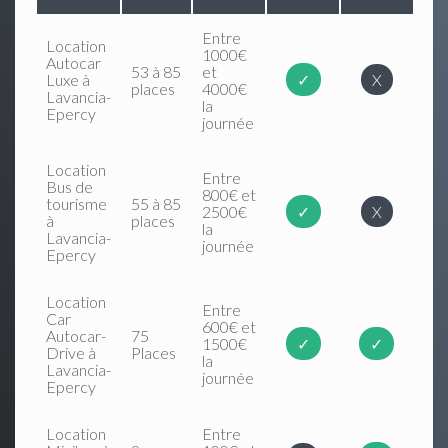
Entre
Location
1000€
Autocar
53 à 85
et
Luxe à
✓
X
places
4000€
Lavancia-
la
Epercy
journée
Location
Entre
Bus de
800€ et
tourisme
55 à 85
2500€
✓
X
à
places
la
Lavancia-
journée
Epercy
Location
Entre
Car
600€ et
Autocar-
75
1500€
✓
✓
Drive à
Places
la
Lavancia-
journée
Epercy
Location
Entre