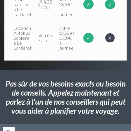
19 à 22
autocar
1800€
✓
✓
Places
à Le
la
Larderet
journée
Location
Entre
Autobus
600€ et
53 à 65
Scolaire
1500€
✓
X
Places
à Le
la
Larderet
journée
Pas sûr de vos besoins exacts ou besoin
de conseils. Appelez maintenant et
parlez à l'un de nos conseillers qui peut
vous aider à planifier votre voyage.