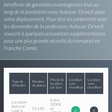
bénéficier de garanties avantageuses tout au
long de la prestation avec Autocar-Drive.fr pour
votre déplacement. Pour être en conformité avec
les demandes de la profession, Autocar-Drive.fr
souscrit à quelques assurances supplémentaires
pour une plus grande sécurité du transport en
Franche Comte.
Prix de la
Location
Location
Type de
Nombre
location
avec
sans
véhicules
de places
par jour
chauffeur
chauffeur
Entre
Location
1000€
Autocar
53 à 85
et
Luxe à
✓
X