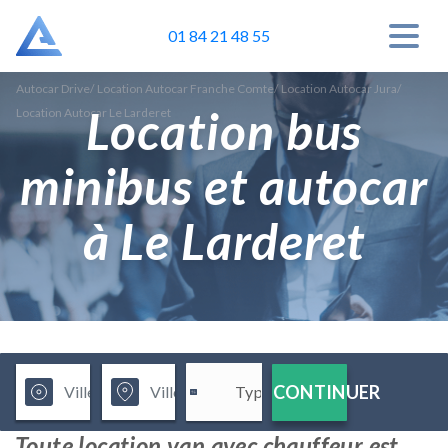
01 84 21 48 55
Autocar Drive
/
Location Autocar Franche Comte
/
Location Autocar Jura
/
Location bus
Location Autocar Le Larderet
minibus et autocar
à Le Larderet
CONTINUER
Toute location van avec chauffeur est