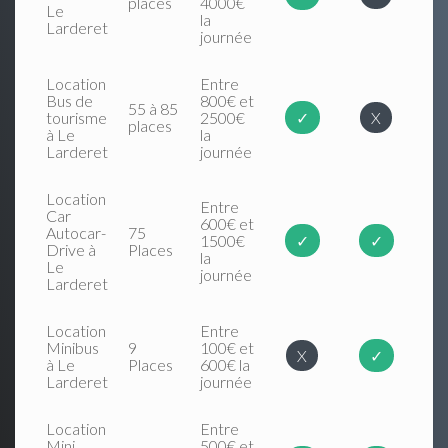
places
4000€
Le
la
Larderet
journée
Location
Entre
Bus de
800€ et
55 à 85
tourisme
2500€
✓
X
places
à Le
la
Larderet
journée
Location
Entre
Car
600€ et
Autocar-
75
1500€
✓
✓
Drive à
Places
la
Le
journée
Larderet
Location
Entre
Minibus
9
100€ et
X
✓
à Le
Places
600€ la
Larderet
journée
Location
Entre
Mini
500€ et