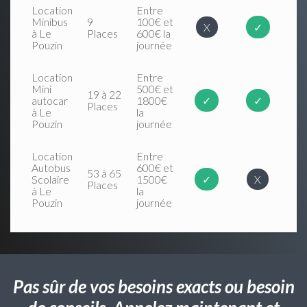
Location
Entre
Minibus
9
100€ et
X
✓
à Le
Places
600€ la
Pouzin
journée
Location
Entre
Mini
500€ et
19 à 22
autocar
1800€
✓
✓
Places
à Le
la
Pouzin
journée
Location
Entre
Autobus
600€ et
53 à 65
Scolaire
1500€
✓
X
Places
à Le
la
Pouzin
journée
Pas sûr de vos besoins exacts ou besoin