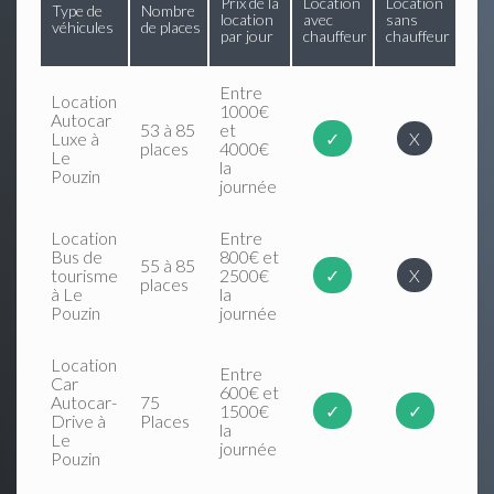
Prix de la
Location
Location
Type de
Nombre
location
avec
sans
véhicules
de places
par jour
chauffeur
chauffeur
Entre
Location
1000€
Autocar
53 à 85
et
Luxe à
✓
X
places
4000€
Le
la
Pouzin
journée
Location
Entre
Bus de
800€ et
55 à 85
tourisme
2500€
✓
X
places
à Le
la
Pouzin
journée
Location
Entre
Car
600€ et
Autocar-
75
1500€
✓
✓
Drive à
Places
la
Le
journée
Pouzin