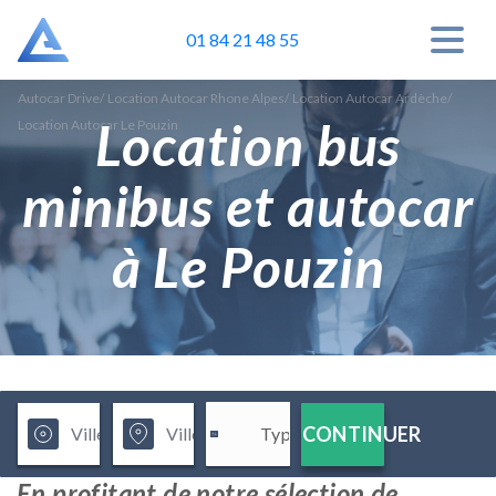
01 84 21 48 55
Autocar Drive
/
Location Autocar Rhone Alpes
/
Location Autocar Ardèche
/
Location bus
Location Autocar Le Pouzin
minibus et autocar
à Le Pouzin
CONTINUER
En profitant de notre sélection de