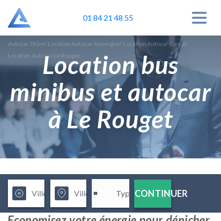
01 84 21 48 55
Autocar Drive
/
Location Autocar Auvergne
/
Location Autocar Cantal
/
Location bus
Location Autocar Le Rouget
minibus et autocar
à Le Rouget
CONTINUER
Economisez votre énergie pour dénicher