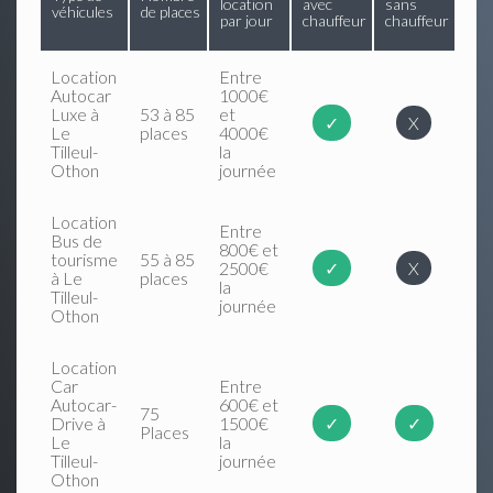
location
avec
sans
véhicules
de places
par jour
chauffeur
chauffeur
Location
Entre
Autocar
1000€
Luxe à
53 à 85
et
✓
X
Le
places
4000€
Tilleul-
la
Othon
journée
Location
Entre
Bus de
800€ et
tourisme
55 à 85
2500€
✓
X
à Le
places
la
Tilleul-
journée
Othon
Location
Car
Entre
Autocar-
600€ et
75
Drive à
1500€
✓
✓
Places
Le
la
Tilleul-
journée
Othon