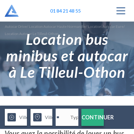
01 84 21 48 55
Autocar Drive
/
Location Autocar Haute Normandie
/
Location Autocar Eure
/
Location bus
Location Autocar Le Tilleul-Othon
minibus et autocar
à Le Tilleul-Othon
CONTINUER
Vous avez la possibilité de louer un bus