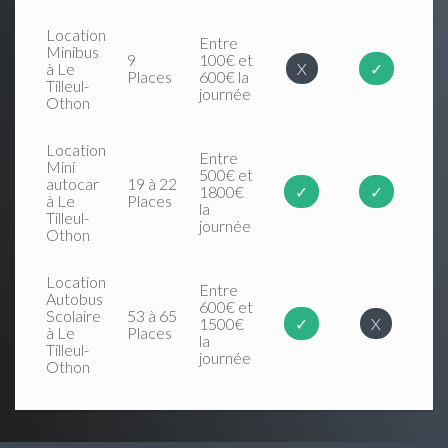
Location
Entre
Minibus
9
100€ et
à Le
X
✓
Places
600€ la
Tilleul-
journée
Othon
Location
Entre
Mini
500€ et
autocar
19 à 22
1800€
✓
✓
à Le
Places
la
Tilleul-
journée
Othon
Location
Entre
Autobus
600€ et
Scolaire
53 à 65
1500€
✓
X
à Le
Places
la
Tilleul-
journée
Othon