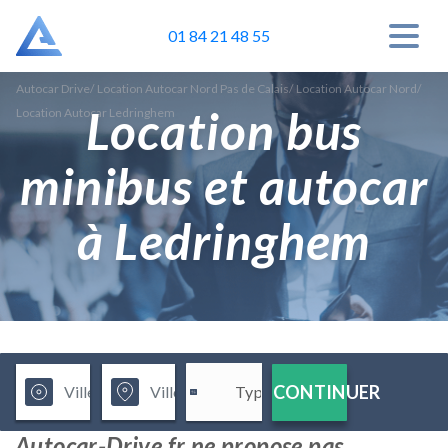
01 84 21 48 55
Autocar Drive
/
Location Autocar Nord Pas de Calais
/
Location Autocar Nord
/
Location bus
Location Autocar Ledringhem
minibus et autocar
à Ledringhem
CONTINUER
Autocar-Drive.fr ne propose pas