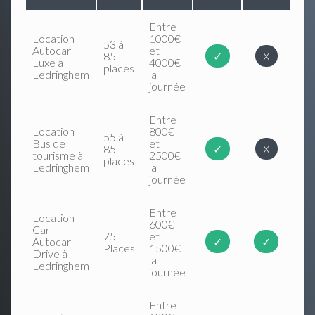
Entre
Location
1000€
53 à
Autocar
et
85
✓
X
Luxe à
4000€
places
Ledringhem
la
journée
Entre
Location
800€
55 à
Bus de
et
85
✓
X
tourisme à
2500€
places
Ledringhem
la
journée
Entre
Location
600€
Car
75
et
Autocar-
✓
✓
Places
1500€
Drive à
la
Ledringhem
journée
Entre