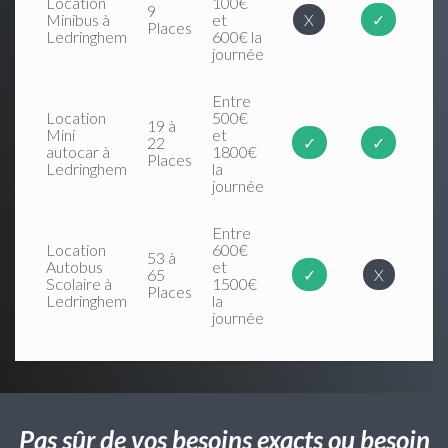
Location
100€
9
Minibus à
et
X
✓
Places
Ledringhem
600€ la
journée
Entre
Location
500€
19 à
Mini
et
22
✓
✓
autocar à
1800€
Places
Ledringhem
la
journée
Entre
Location
600€
53 à
Autobus
et
65
✓
X
Scolaire à
1500€
Places
Ledringhem
la
journée
Pas sûr de vos besoins exacts ou besoin