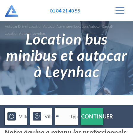
01 84 21 48 55
Autocar Drive
/
Location Autocar Auvergne
/
Location Autocar Cantal
/
Location bus
Location Autocar Leynhac
minibus et autocar
à Leynhac
CONTINUER
Notre équipe a retenu les professionnels