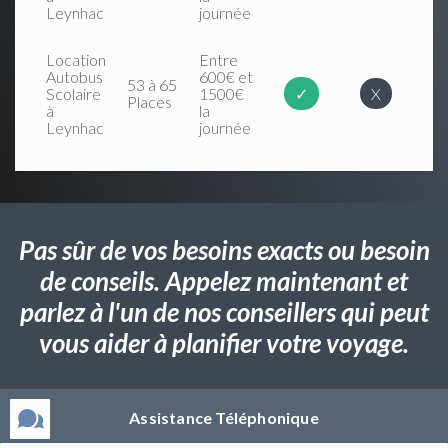
Leynhac
journée
Location
Entre
Autobus
600€ et
53 à 65
Scolaire
1500€
✓
X
Places
à
la
Leynhac
journée
Pas sûr de vos besoins exacts ou besoin
de conseils. Appelez maintenant et
parlez à l'un de nos conseillers qui peut
vous aider à planifier votre voyage.
Assistance Téléphonique