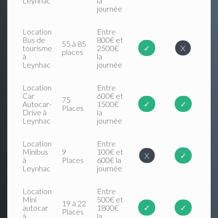
Leynhac
la
journée
Location
Entre
Bus de
800€ et
55 à 85
tourisme
2500€
✓
X
places
à
la
Leynhac
journée
Location
Entre
Car
600€ et
75
Autocar-
1500€
✓
✓
Places
Drive à
la
Leynhac
journée
Location
Entre
Minibus
9
100€ et
X
✓
à
Places
600€ la
Leynhac
journée
Location
Entre
Mini
500€ et
19 à 22
autocar
1800€
✓
✓
Places
à
la