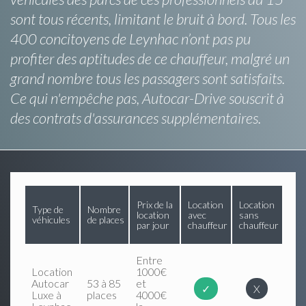
sont tous récents, limitant le bruit à bord. Tous les
400 concitoyens de Leynhac n’ont pas pu
profiter des aptitudes de ce chauffeur, malgré un
grand nombre tous les passagers sont satisfaits.
Ce qui n'empêche pas, Autocar-Drive souscrit à
des contrats d'assurances supplémentaires.
Prix de la
Location
Location
Type de
Nombre
location
avec
sans
véhicules
de places
par jour
chauffeur
chauffeur
Entre
Location
1000€
Autocar
53 à 85
et
✓
X
Luxe à
places
4000€