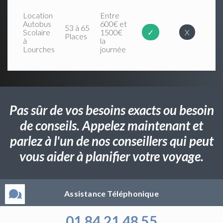
Location
Entre
Autobus
600€ et
53 à 65
Scolaire
1500€
✓
X
Places
à
la
Lourches
journée
Pas sûr de vos besoins exacts ou besoin
de conseils. Appelez maintenant et
parlez à l'un de nos conseillers qui peut
vous aider à planifier votre voyage.
Assistance Téléphonique
01 84 21 48 55