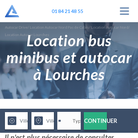
01 84 21 48 55
Autocar Drive
/
Location Autocar Nord Pas de Calais
/
Location Autocar Nord
/
Location bus
Location Autocar Lourches
minibus et autocar
à Lourches
CONTINUER
Il n'est plus nécessaire de consulter