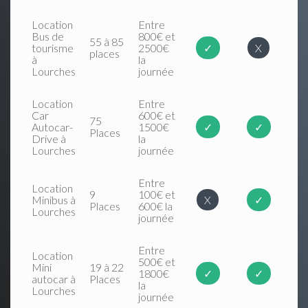
Location
Entre
Bus de
800€ et
55 à 85
tourisme
2500€
✓
X
places
à
la
Lourches
journée
Location
Entre
Car
600€ et
75
Autocar-
1500€
✓
✓
Places
Drive à
la
Lourches
journée
Entre
Location
9
100€ et
Minibus à
X
✓
Places
600€ la
Lourches
journée
Entre
Location
500€ et
Mini
19 à 22
1800€
✓
✓
autocar à
Places
la
Lourches
journée