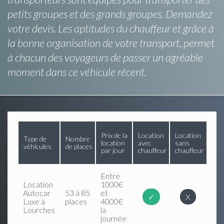
petits groupes et des grands groupes. Demandez
votre devis. Les aptitudes du chauffeur et grâce à
la bonne organisation de votre transport, permet
à chacun des voyageurs de passer un agréable
moment dans ce véhicule récent.
Prix de la
Location
Location
Type de
Nombre
location
avec
sans
véhicules
de places
par jour
chauffeur
chauffeur
Entre
Location
1000€
Autocar
53 à 85
et
✓
X
Luxe à
places
4000€
Lourches
la
journée