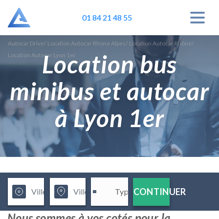
01 84 21 48 55
Autocar Drive
/
Location Autocar Rhone Alpes
/
Location Autocar Rhône
/
Location bus
Location Autocar Lyon 1er
minibus et autocar
à Lyon 1er
CONTINUER
Nous sommes à vos cotés pour la