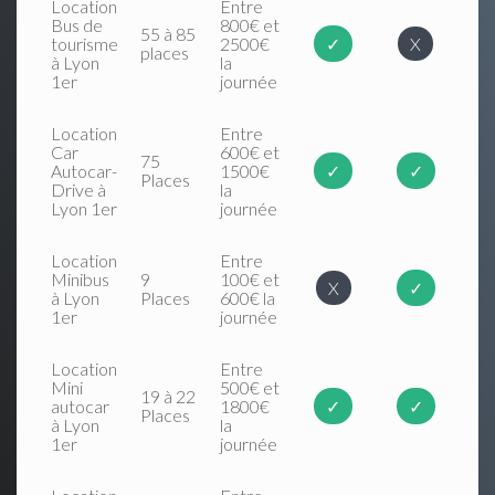
Location
Entre
Bus de
800€ et
55 à 85
tourisme
2500€
✓
X
places
à Lyon
la
1er
journée
Location
Entre
Car
600€ et
75
Autocar-
1500€
✓
✓
Places
Drive à
la
Lyon 1er
journée
Location
Entre
Minibus
9
100€ et
X
✓
à Lyon
Places
600€ la
1er
journée
Location
Entre
Mini
500€ et
19 à 22
autocar
1800€
✓
✓
Places
à Lyon
la
1er
journée