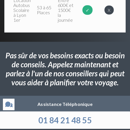
Location
Entre
Autobus
600€ et
53 à 65
Scolaire
1500€
✓
X
Places
à Lyon
la
1er
journée
Pas sûr de vos besoins exacts ou besoin
de conseils. Appelez maintenant et
parlez à l'un de nos conseillers qui peut
vous aider à planifier votre voyage.
Assistance Téléphonique
01 84 21 48 55