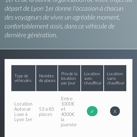
départ de Lyon 1er donne l'occasion à chacun
des voyageurs de vivre un agréable moment,
confortablement assis, dans ce véhicule de
dernière génération.
Prix de la
Location
Location
Type de
Nombre
location
avec
sans
véhicules
de places
par jour
chauffeur
chauffeur
Entre
Location
1000€
Autocar
53 à 85
et
✓
X
Luxe à
places
4000€
Lyon 1er
la
journée