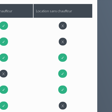
hauffeur
Location sans chauffeur
✓
X
✓
X
✓
✓
X
✓
✓
✓
✓
X