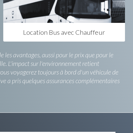
Location Bus avec Chauffeur
les avantages, aussi pour le prix que pour le
ille. L'impact sur l'environnement retient
e vous voyagerez toujours à bord d'un véhicule de
ive a pris quelques assurances complémentaires