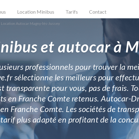
bus
Location Minibus
Tarifs
Contact
Location Autocar Magny-lès-Jussey
nibus et autocar à 
lusieurs professionnels pour trouver la me
e.fr sélectionne les meilleurs pour effect
t transparente pour vous, pas de frais. Tou
rts en Franche Comte retenus. Autocar-Dri
 Franche Comte. Les sociétés de transpo
n tarif plus adapté en profitant de la con