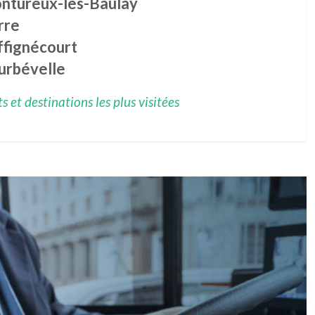
ntureux-lès-Baulay
rre
ffignécourt
urbévelle
 et destinations les plus visitées