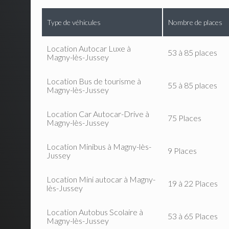
Type de véhicules
Nombre de places
Location Autocar Luxe à
53 à 85 places
Magny-lès-Jussey
Location Bus de tourisme à
55 à 85 places
Magny-lès-Jussey
Location Car Autocar-Drive à
75 Places
Magny-lès-Jussey
Location Minibus à Magny-lès-
9 Places
Jussey
Location Mini autocar à Magny-
19 à 22 Places
lès-Jussey
Location Autobus Scolaire à
53 à 65 Places
Magny-lès-Jussey