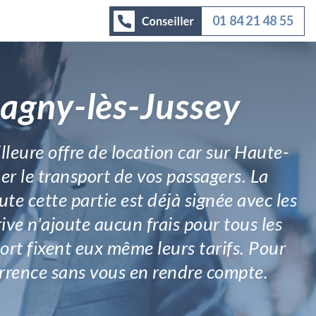
01 84 21 48 55
Magny-lès-Jussey
illeure offre de location car sur Haute-
uer le transport de vos passagers. La
te cette partie est déjà signée avec les
ve n'ajoute aucun frais pour tous les
rt fixent eux même leurs tarifs. Pour
currence sans vous en rendre compte.