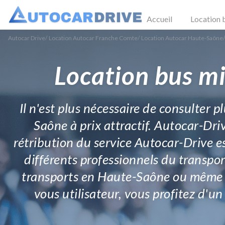
Accueil
Location 
Autocar Drive
/
Location Autocar Franche Comte
/
Location Autocar Haute-Saône
/
Location bus mi
Il n'est plus nécessaire de consulter p
Saône à prix attractif. Autocar-Driv
rétribution du service Autocar-Drive es
différents professionnels du transpo
transports en Haute-Saône ou même en
vous utilisateur, vous profitez d'u