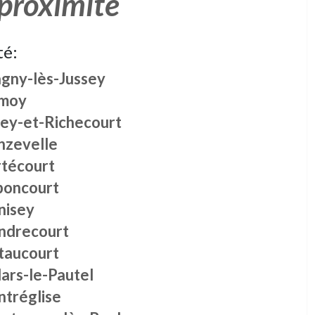
 proximité
té:
gny-lès-Jussey
moy
sey-et-Richecourt
nzevelle
rtécourt
poncourt
nisey
ndrecourt
taucourt
lars-le-Pautel
ntréglise