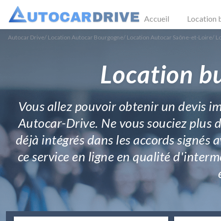
Accueil
Location 
Autocar Drive
/
Location Autocar Bourgogne
/
Location Autocar Saône-et-Loire
/
L
Location b
Vous allez pouvoir obtenir un devis i
Autocar-Drive. Ne vous souciez plus d
déjà intégrés dans les accords signés 
ce service en ligne en qualité d'interm