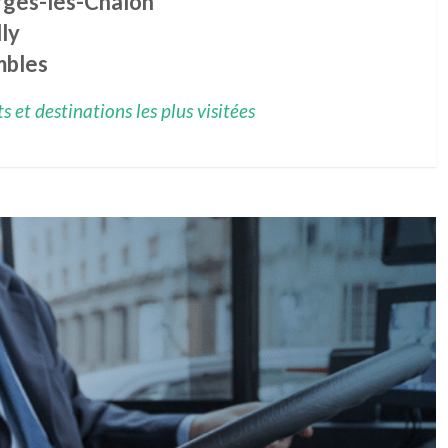
rges-lès-Chalon
ly
mbles
 et destinations les plus visitées