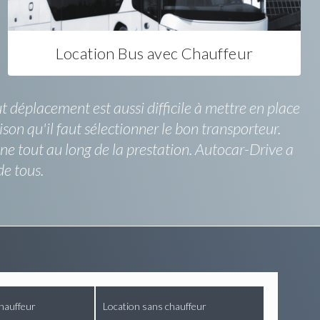
Location Bus avec Chauffeur
t déplacement est aussi difficile à mettre en place
ison qu'il faut sélectionner le bon transporteur.
 tout au long de la prestation. Autocar-Drive a
de tous.
hauffeur
Location sans chauffeur