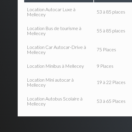
Location Autocar Luxe à
53 à 85 places
Mellecey
Location Bus de tourisme à
55 à 85 places
Mellecey
Location Car Autocar-Drive à
75 Places
Mellecey
Location Minibus à Mellecey
9 Places
Location Mini autocar à
19 à 22 Places
Mellecey
Location Autobus Scolaire à
53 à 65 Places
Mellecey