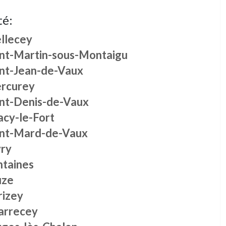
té:
llecey
int-Martin-sous-Montaigu
int-Jean-de-Vaux
rcurey
int-Denis-de-Vaux
acy-le-Fort
int-Mard-de-Vaux
vry
ntaines
uze
rizey
arrecey