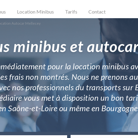
bus
Location Minibus
Tarifs
Contact
ocation Autocar Mellecey
us minibus et autocar
mmédiatement pour la location minibus av
es frais non montrés. Nous ne prenons auc
avec nos professionnels du transports sur
édiaire vous met à disposition un bon tari
en Saône-et-Loire ou même en Bourgogne