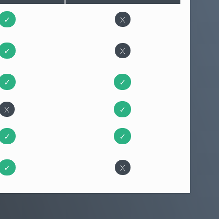
✓
X
✓
X
✓
✓
X
✓
✓
✓
✓
X